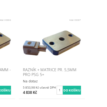
Kód:
03006
Kód:
03007
,4MM -
RAZNÍK + MATRICE PR. 5,5MM
PRO PSG 5+
Na dotaz
5 853,98 Kč včetně DPH
4 838 Kč