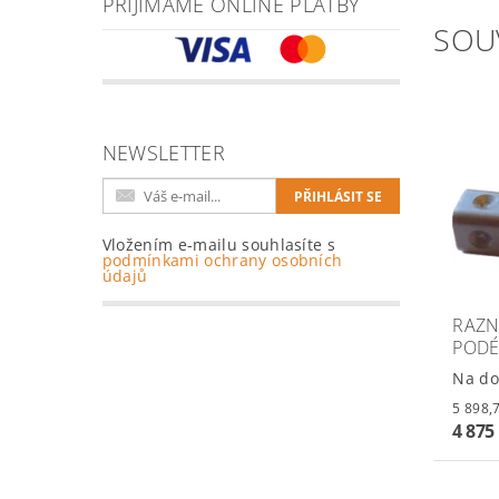
PŘIJÍMÁME ONLINE PLATBY
SOU
NEWSLETTER
Vložením e-mailu souhlasíte s
podmínkami ochrany osobních
údajů
RAZN
PODÉ
Na do
4 875