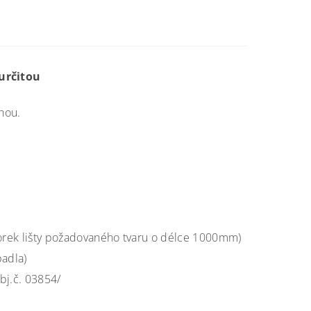
určitou
hou.
orek lišty požadovaného tvaru o délce 1000mm)
adla)
bj.č. 03854/