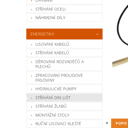
OHÝBÁNÍ
STŘÍHÁNÍ OCELI
NÁHRADNÍ DÍLY
ENERGETIKA
LISOVÁNÍ KABELŮ
STŘÍHÁNÍ KABELŮ
DĚROVÁNÍ ROZVADĚČŮ A
PLECHŮ
ZPRACOVÁNÍ PROUDOVÉ
PÁSOVINY
HYDRAULICKÉ PUMPY
STŘÍHÁNÍ DIN LIŠT
STŘÍHÁNÍ ŽLABŮ
MONTÁŽNÍ STOLY
POPIS
RUČNÍ LISOVACÍ KLEŠTĚ