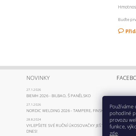
Hmotnos
Buďte prv
Při
NOVINKY
FACEB
27.1.2026
BIEMH 2026 - BILBAO, Š PANĚLSKO
27.1.2026
Používáme 
NORDIC WELDING 2026 - TAMPERE, FINSKO
pohodlné pr
provozu web
28.8.2024
VYLEPŠETE SVÉ RUČNÍ ÚKOSOVAČKY JEŠTĚ
funkce, výk
DNES!
zde
.