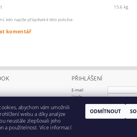
t
15.6 kg
ní, kdo napíše příspěvek k této položce.
dat komentář
OOK
PŘIHLÁŠENÍ
E-mail
Heslo
cookies, abychom vám umožnili
ODMÍTNOUT
SO
Registrace
ohlížení webu a díky analýze
Zapomenuté heslo
u neustále zlepšovali jeho
on a použitelnost. Více informací