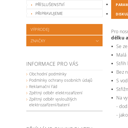
PŘÍSLUŠENSTVÍ
PARAM
PŘIPRAVUJEME
DISKU
VÝPRODEJ
Pro nos
délku 
ZNAČKY
Se ze
Malá 
Střih
INFORMACE PRO VÁS
Bez n
Obchodní podmínky
S vod
Podmínky ochrany osobních údajů
Reklamační řád
Střiž
Zpětný odběr elektrozařízení
Na vy
Zpětný odběr vysloužilých
elektrozařízení/baterií
- dod
- jak