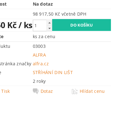
ost
Na dotaz
98 917,50 Kč včetně DPH
50 Kč
/ ks
te
ks za cenu
duktu
03003
ALFRA
tránka značky
alfra.cz
e
STŘÍHÁNÍ DIN LIŠT
2 roky
Tisk
Dotaz
Hlídat cenu