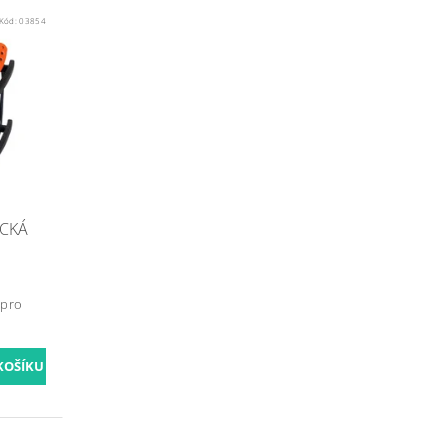
Kód:
03854
ICKÁ
 pro