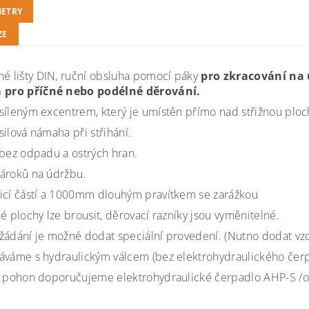
ETRY
ZE
né lišty DIN, ruční obsluha pomocí páky
pro zkracování na 
a pro příčné nebo podélné děrování.
síleným excentrem, který je umístěn přímo nad střižnou ploc
silová námaha při střihání.
 bez odpadu a ostrých hran.
ároků na údržbu.
icí částí a 1000mm dlouhým pravítkem se zarážkou
né plochy lze brousit, děrovací razníky jsou vyměnitelné.
žádání je možné dodat speciální provedení. (Nutno dodat vz
áváme s hydraulickým válcem (bez elektrohydraulického čerp
o pohon doporučujeme elektrohydraulické čerpadlo AHP-S /o