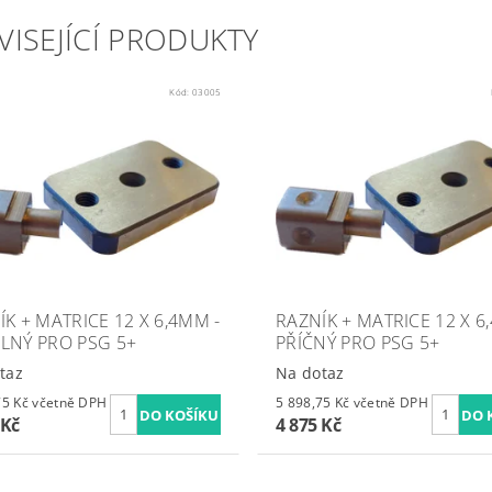
VISEJÍCÍ PRODUKTY
Kód:
03005
ÍK + MATRICE 12 X 6,4MM -
RAZNÍK + MATRICE 12 X 6
LNÝ PRO PSG 5+
PŘÍČNÝ PRO PSG 5+
taz
Na dotaz
5 898,75 Kč včetně DPH
5 898,75 Kč včetně DPH
 Kč
4 875 Kč