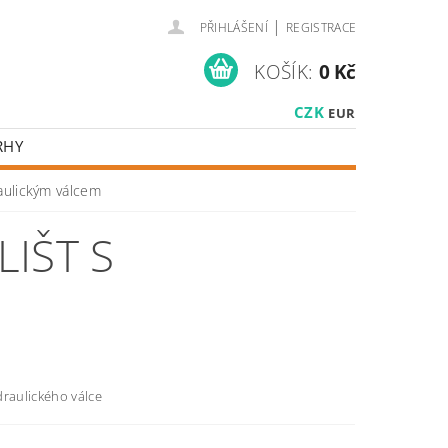
|
PŘIHLÁŠENÍ
REGISTRACE
KOŠÍK:
0 Kč
CZK
EUR
RHY
raulickým válcem
LIŠT S
draulického válce