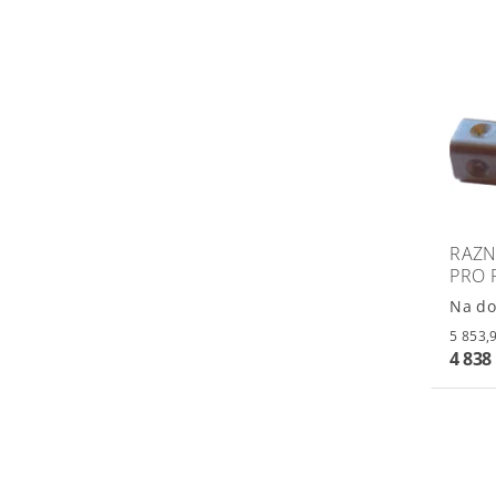
RAZN
PRO 
Na do
4 838