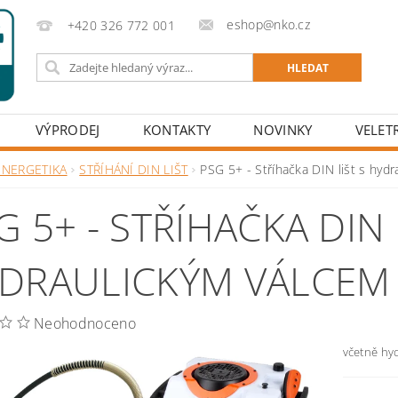
eshop@nko.cz
+420 326 772 001
VÝPRODEJ
KONTAKTY
NOVINKY
VELET
ENERGETIKA
STŘÍHÁNÍ DIN LIŠT
PSG 5+ - Stříhačka DIN lišt s hyd
G 5+ - STŘÍHAČKA DIN 
DRAULICKÝM VÁLCEM
Neohodnoceno
včetně hy