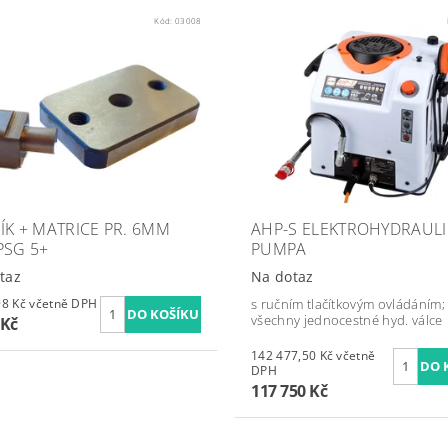
Kód:
03008
ÍK + MATRICE PR. 6MM
AHP-S ELEKTROHYDRAUL
PSG 5+
PUMPA
taz
Na dotaz
5 853,98 Kč včetně DPH
s ručním tlačítkovým ovládáním;
všechny jednocestné hyd. válce
 Kč
142 477,50 Kč včetně
DPH
117 750 Kč