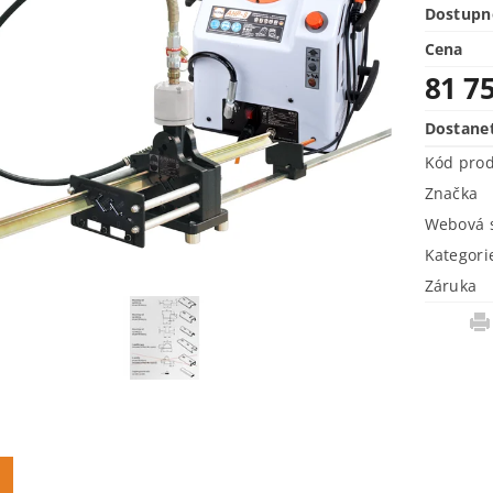
Dostupn
Cena
81 7
Dostane
Kód pro
Značka
Webová s
Kategori
Záruka