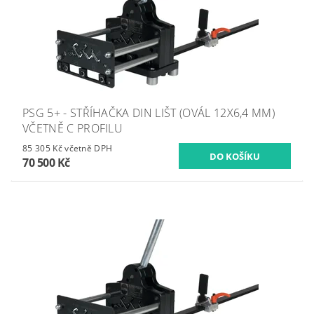
PSG 5+ - STŘÍHAČKA DIN LIŠT (OVÁL 12X6,4 MM)
VČETNĚ C PROFILU
85 305 Kč včetně DPH
70 500 Kč