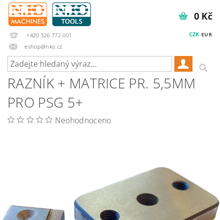
0 Kč
CZK
EUR
+420 326 772 001
eshop@nko.cz
RAZNÍK + MATRICE PR. 5,5MM
PRO PSG 5+
Neohodnoceno