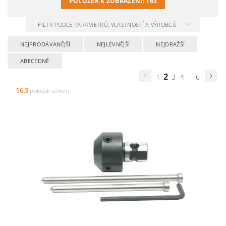
POLOŽEK K ZOBRAZENÍ:
163
FILTR PODLE PARAMETRŮ, VLASTNOSTÍ A VÝROBCŮ
NEJPRODÁVANĚJŠÍ
NEJLEVNĚJŠÍ
NEJDRAŽŠÍ
ABECEDNĚ
2
...
1
3
4
6
163
položek celkem