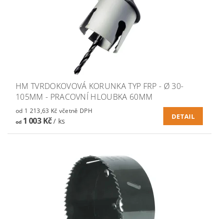
HM TVRDOKOVOVÁ KORUNKA TYP FRP - Ø 30-
105MM - PRACOVNÍ HLOUBKA 60MM
od 1 213,63 Kč včetně DPH
DETAIL
1 003 Kč
/ ks
od