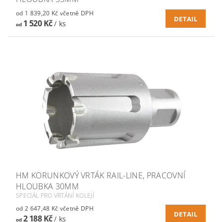
od 1 839,20 Kč včetně DPH
DETAIL
1 520 Kč
/ ks
od
HM KORUNKOVÝ VRTÁK RAIL-LINE, PRACOVNÍ
HLOUBKA 30MM
SPECIÁL PRO VRTÁNÍ KOLEJÍ
od 2 647,48 Kč včetně DPH
DETAIL
2 188 Kč
/ ks
od