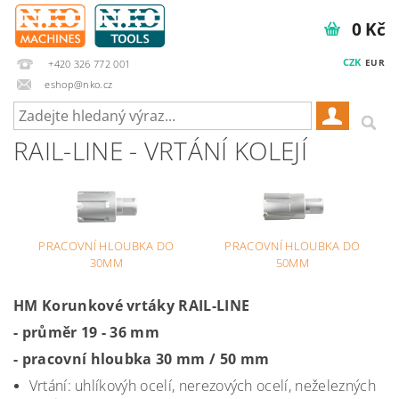
0 Kč
CZK
EUR
+420 326 772 001
eshop@nko.cz
RAIL-LINE - VRTÁNÍ KOLEJÍ
PRACOVNÍ HLOUBKA DO
PRACOVNÍ HLOUBKA DO
30MM
50MM
HM Korunkové vrtáky RAIL-LINE
- průměr 19 - 36 mm
- pracovní hloubka 30 mm / 50 mm
Vrtání: uhlíkovýh ocelí, nerezových ocelí, neželezných