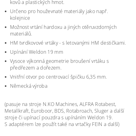
kovů a plastických hmot.
Určeno pro houževnaté materiály jako např.
kolejnice
Možnost vrtání hardoxu a jiných otěruvzdorných
materiálů.
HM tvrdkovové vrtáky - s letovanými HM destičkami.
Upínání Weldon 19 mm
Vysoce výkonná geometrie broušení vrtáku s
předřezem a dořezem.
Vnitřní otvor po centrovací špičku 6,35 mm.
Německá výroba
(pasuje na
stroje N.KO Machines, ALFRA Rotabest,
Metallkraft, Euroboor, BDS, Rotabroach, Sluger a další
stroje či upínací pouzdra s upínáním Weldon 19.
S adaptérem lze použít také na vrtačky FEIN
a další)