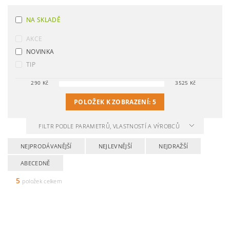
NA SKLADĚ
AKCE
NOVINKA
TIP
290
Kč
3525
Kč
POLOŽEK K ZOBRAZENÍ:
5
FILTR PODLE PARAMETRŮ, VLASTNOSTÍ A VÝROBCŮ
NEJPRODÁVANĚJŠÍ
NEJLEVNĚJŠÍ
NEJDRAŽŠÍ
ABECEDNĚ
5
položek celkem