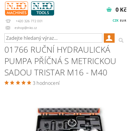
0 Kč
CZK
EUR
+420 326 772 001
eshop@nko.cz
01766 RUČNÍ HYDRAULICKÁ
PUMPA PŘÍČNÁ S METRICKOU
SADOU TRISTAR M16 - M40
3 hodnocení