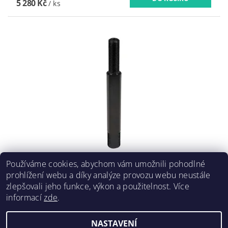
5 280 Kč
/ ks
TAŽNÝ ŠROUB 9,5 X 83MM, ZPLOŠTĚNÍ NA 7MM
Používáme cookies, abychom vám umožnili pohodlné
2 156,22 Kč včetně DPH
prohlížení webu a díky analýze provozu webu neustále
1 782 Kč
/ ks
zlepšovali jeho funkce, výkon a použitelnost. Více
informací
zde
.
NASTAVENÍ