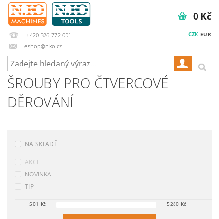
0 Kč
CZK
EUR
+420 326 772 001
eshop@nko.cz
ŠROUBY PRO ČTVERCOVÉ
DĚROVÁNÍ
NA SKLADĚ
AKCE
NOVINKA
TIP
501
Kč
5280
Kč