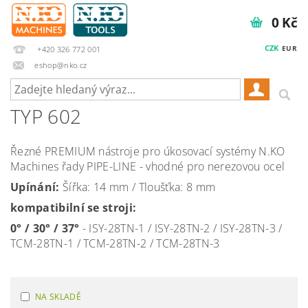
0 Kč
CZK
EUR
+420 326 772 001
eshop@nko.cz
TYP 602
Řezné PREMIUM nástroje pro úkosovací systémy N.KO
Machines řady PIPE-LINE - vhodné pro nerezovou ocel
Upínání:
Šířka: 14 mm / Tloušťka: 8 mm
kompatibilní se stroji:
0° / 30° / 37°
- ISY-28TN-1 / ISY-28TN-2 / ISY-28TN-3 /
TCM-28TN-1 / TCM-28TN-2 / TCM-28TN-3
NA SKLADĚ