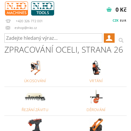
0 Kč
CZK
EUR
+420 326 772 001
eshop@nko.cz
ZPRACOVÁNÍ OCELI
, STRANA 26
ÚKOSOVÁNÍ
VRTÁNÍ
ŘEZÁNÍ ZÁVITU
DĚROVÁNÍ