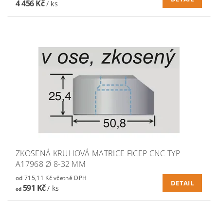
4 456 Kč
/ ks
ZKOSENÁ KRUHOVÁ MATRICE FICEP CNC TYP
A17968 Ø 8-32 MM
od 715,11 Kč včetně DPH
DETAIL
591 Kč
/ ks
od