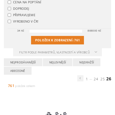
CENA NA POPTÁNÍ
DOPRODEJ
PŘIPRAVUJEME
VYROBENO V ČR!
34
Kč
888000
Kč
POLOŽEK K ZOBRAZENÍ:
761
FILTR PODLE PARAMETRŮ, VLASTNOSTÍ A VÝROBCŮ
NEJPRODÁVANĚJŠÍ
NEJLEVNĚJŠÍ
NEJDRAŽŠÍ
ABECEDNĚ
...
26
1
24
25
761
položek celkem