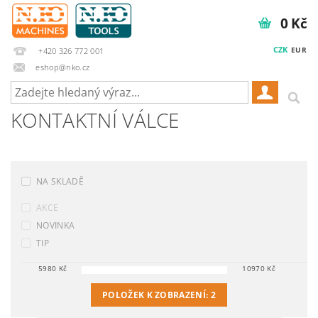
0 Kč
CZK
EUR
+420 326 772 001
eshop@nko.cz
KONTAKTNÍ VÁLCE
NA SKLADĚ
AKCE
NOVINKA
TIP
5980
Kč
10970
Kč
POLOŽEK K ZOBRAZENÍ:
2