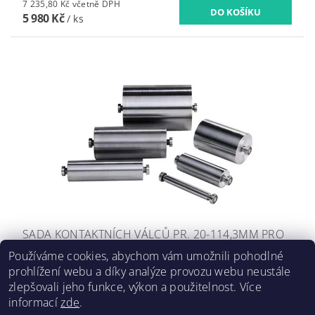
7 235,80 Kč včetně DPH
5 980 Kč
/ ks
SADA KONTAKTNÍCH VÁLCŮ PR. 20-114,3MM PRO
AL150
Používáme cookies, abychom vám umožnili pohodlné
prohlížení webu a díky analýze provozu webu neustále
13 273,70 Kč včetně DPH
10 970 Kč
/ ks
zlepšovali jeho funkce, výkon a použitelnost. Více
informací
zde
.