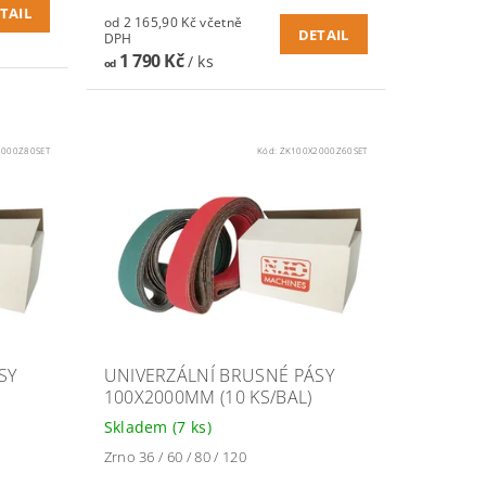
TAIL
od 2 165,90 Kč včetně
DETAIL
DPH
1 790 Kč
/ ks
od
2000Z80SET
Kód:
ZK100X2000Z60SET
SY
UNIVERZÁLNÍ BRUSNÉ PÁSY
100X2000MM (10 KS/BAL)
Skladem
(7 ks)
Zrno 36 / 60 / 80 / 120