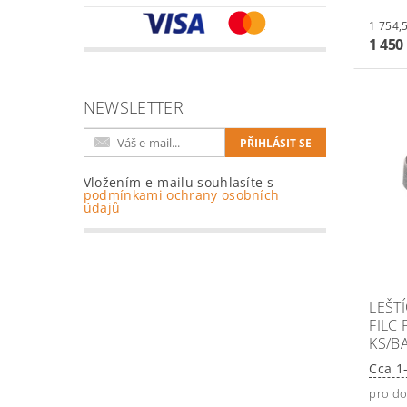
1 450
NEWSLETTER
Vložením e-mailu souhlasíte s
podmínkami ochrany osobních
údajů
LEŠT
FILC
KS/BA
Cca 1
pro do