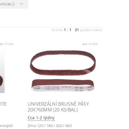
A VÝROBCŮ
1
1
21
Stránka
z
-
položek celkem
ód:
111124
Kód:
111223
ITE
UNIVERZÁLNÍ BRUSNÉ PÁSY
20X760MM (20 KS/BAL)
Cca 1-2 týdny
kovových
Zrno 120 / 180 / 320 / 400