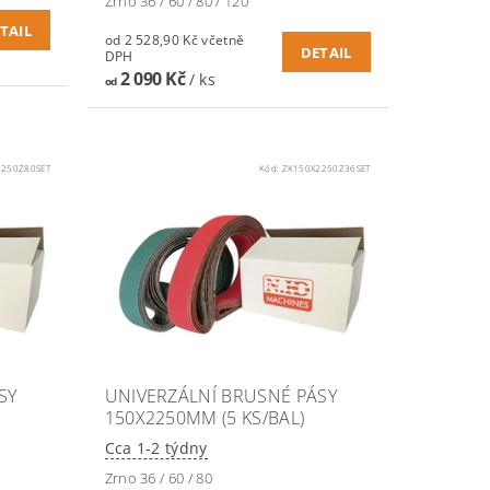
Zrno 36 / 60 / 80 / 120
TAIL
od 2 528,90 Kč včetně
DETAIL
DPH
2 090 Kč
/ ks
od
2250Z80SET
Kód:
ZK150X2250Z36SET
SY
UNIVERZÁLNÍ BRUSNÉ PÁSY
150X2250MM (5 KS/BAL)
Cca 1-2 týdny
Zrno 36 / 60 / 80