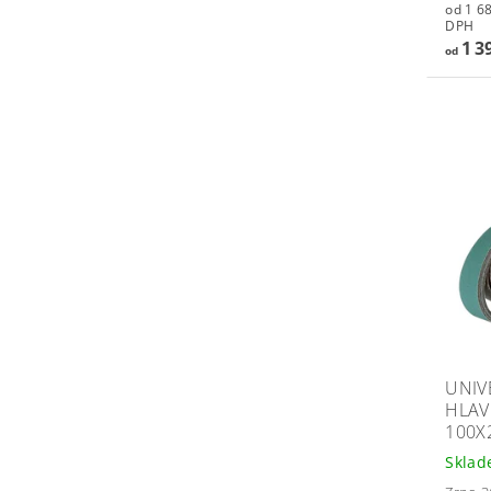
od 1 681,
DPH
1 3
od
UNIV
HLAV
100X
Skla