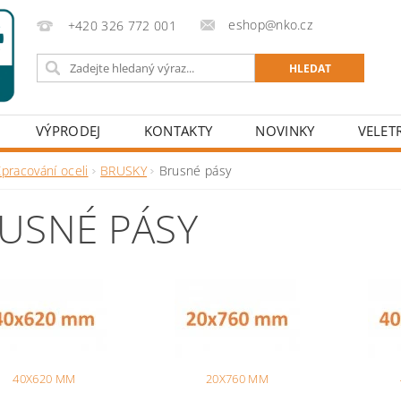
eshop@nko.cz
+420 326 772 001
VÝPRODEJ
KONTAKTY
NOVINKY
VELET
pracování oceli
BRUSKY
Brusné pásy
USNÉ PÁSY
40X620 MM
20X760 MM