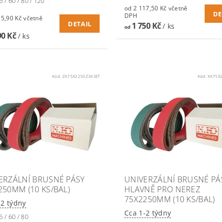
 / 60 / 80 / 120
od 2 117,50 Kč včetně
DE
DPH
90 Kč včetně
DETAIL
1 750 Kč
/ ks
od
90 Kč
/ ks
Kód:
ZK75X2250Z36SET
Kód:
XK75X
ERZÁLNÍ BRUSNÉ PÁSY
UNIVERZÁLNÍ BRUSNÉ PÁ
250MM (10 KS/BAL)
HLAVNĚ PRO NEREZ
75X2250MM (10 KS/BAL)
-2 týdny
Cca 1-2 týdny
6 / 60 / 80