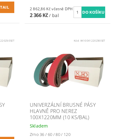
TAIL
2 862,86 Kč včetně DPH
2 366 Kč
/ bal
1220Z60SET
Kód:
XK100X1220Z80SET
SY
UNIVERZÁLNÍ BRUSNÉ PÁSY
HLAVNĚ PRO NEREZ
100X1220MM (10 KS/BAL)
Skladem
Zrno 36 / 60 / 80 / 120