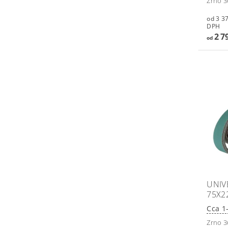
Zrno 36
od 3 375,
DPH
2 7
od
UNIV
75X2
Cca 1
Zrno 3