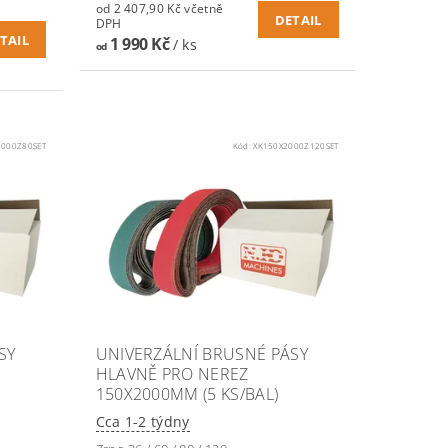
od 2 407,90 Kč včetně
DETAIL
DPH
TAIL
1 990 Kč
/ ks
od
2000Z80SET
Kód:
XK150X2000Z120SET
SY
UNIVERZÁLNÍ BRUSNÉ PÁSY
HLAVNĚ PRO NEREZ
150X2000MM (5 KS/BAL)
Cca 1-2 týdny