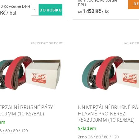
od 1 756,92 Kč včetně
DE
DPH
3 944,60 Kč včetně DPH
1 452 Kč
/ ks
 Kč
/ bal
od
Kód:
ZK75X2000Z150SET
Kód:
XK75X
ERZÁLNÍ BRUSNÉ PÁSY
UNIVERZÁLNÍ BRUSNÉ PÁ
000MM (10 KS/BAL)
HLAVNĚ PRO NEREZ
75X2000MM (10 KS/BAL)
dem
Skladem
 / 60 / 80 / 120
Zrno 36 / 60 / 80 / 120