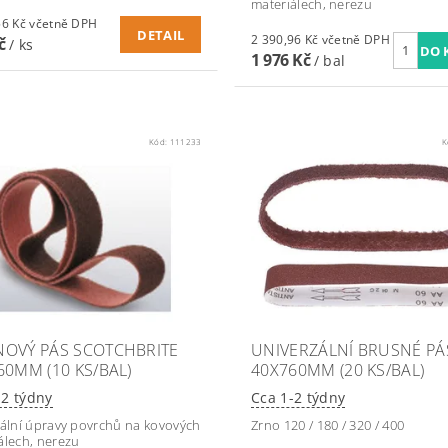
materiálech, nerezu
1 132,56 Kč včetně DPH
DETAIL
2 390,96 Kč včetně DPH
Kč
/ ks
1 976 Kč
/ bal
Kód:
111233
K
OVÝ PÁS SCOTCHBRITE
UNIVERZÁLNÍ BRUSNÉ PÁ
60MM (10 KS/BAL)
40X760MM (20 KS/BAL)
-2 týdny
Cca 1-2 týdny
nální úpravy povrchů na kovových
Zrno 120 / 180 / 320 / 400
álech, nerezu