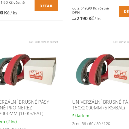
90 Kč včetně
DETAIL
od 2 649,90 Kč včetně
DE
90 Kč
/ ks
DPH
2 190 Kč
/ ks
od
Kód:
XK100X2000Z80SET
Kód:
ZK150X
ERZÁLNÍ BRUSNÉ PÁSY
UNIVERZÁLNÍ BRUSNÉ PÁ
NĚ PRO NEREZ
150X2000MM (5 KS/BAL)
2000MM (10 KS/BAL)
Skladem
dem
(2 ks)
Zrno 36 / 60 / 80 / 120