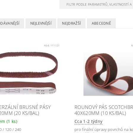
FILTR PODLE PARAMETRŮ, VLASTNOSTÍ 
ODÁVANĚJŠÍ
NEJLEVNĚJŠÍ
NEJDRAŽŠÍ
ABECEDNĚ
Kód:
111121
K
ERZÁLNÍ BRUSNÉ PÁSY
ROUNOVÝ PÁS SCOTCHBR
20MM (20 KS/BAL)
40X620MM (10 KS/BAL)
dem
(1 ks)
Cca 1-2 týdny
0 / 120 / 240
pro finální úpravy povrchů na 