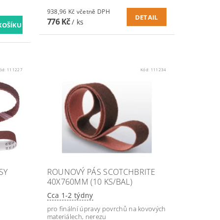
938,96 Kč včetně DPH
DETAIL
776 Kč
/ ks
ód:
111227
Kód:
111234
SY
ROUNOVÝ PÁS SCOTCHBRITE
40X760MM (10 KS/BAL)
Cca 1-2 týdny
pro finální úpravy povrchů na kovových
materiálech, nerezu