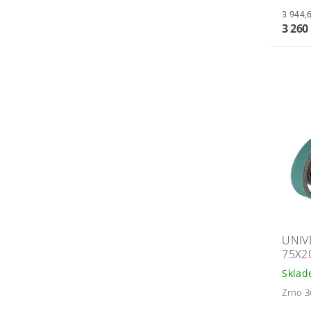
3 260
UNIV
75X2
Skla
Zrno 36