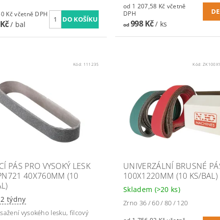
od 1 207,58 Kč včetně
DE
DPH
1 754,50 Kč včetně DPH
998 Kč
 Kč
/ ks
/ bal
od
Kód:
111235
Kód:
ZK100X
ÍCÍ PÁS PRO VYSOKÝ LESK
UNIVERZÁLNÍ BRUSNÉ PÁ
 PN721 40X760MM (10
100X1220MM (10 KS/BAL)
L)
Skladem
(>20 ks)
-2 týdny
Zrno 36 / 60 / 80 / 120
sažení vysokého lesku, filcový