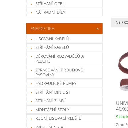
STŘÍHÁNÍ OCELI
NÁHRADNÍ DÍLY
NEJPR
ENERGETIKA
LISOVÁNÍ KABELŮ
STŘÍHÁNÍ KABELŮ
DĚROVÁNÍ ROZVADĚČŮ A
PLECHŮ
ZPRACOVÁNÍ PROUDOVÉ
PÁSOVINY
HYDRAULICKÉ PUMPY
STŘÍHÁNÍ DIN LIŠT
STŘÍHÁNÍ ŽLABŮ
UNIV
40X6
MONTÁŽNÍ STOLY
Skla
RUČNÍ LISOVACÍ KLEŠTĚ
Zrno 6
PŘÍSLUŠENSTVÍ