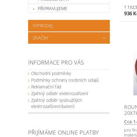
PŘIPRAVUJEME
936 
VÝPRODEJ
ZNAČKY
INFORMACE PRO VÁS
Obchodní podmínky
Podmínky ochrany osobních údajů
Reklamační řád
Zpětný odběr elektrozařízení
Zpětný odběr vysloužilých
elektrozařízení/baterií
ROUN
20X7
Cca 1
pro fi
PŘIJÍMÁME ONLINE PLATBY
materi