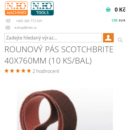
0 Kč
CZK
EUR
+420 326 772 001
eshop@nko.cz
ROUNOVÝ PÁS SCOTCHBRITE
40X760MM (10 KS/BAL)
2 hodnocení