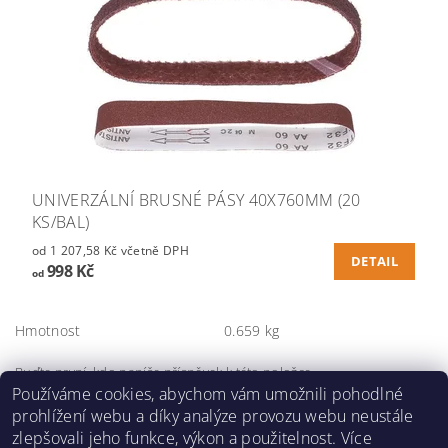
UNIVERZÁLNÍ BRUSNÉ PÁSY 40X760MM (20
KS/BAL)
od 1 207,58 Kč včetně DPH
DETAIL
998 Kč
od
Hmotnost
0.659 kg
Buďte první, kdo napíše příspěvek k této položce.
Používáme cookies, abychom vám umožnili pohodlné
Přidat komentář
prohlížení webu a díky analýze provozu webu neustále
zlepšovali jeho funkce, výkon a použitelnost. Více