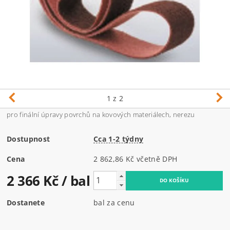
1
z 2
pro finální úpravy povrchů na kovových materiálech, nerezu
Dostupnost
Cca 1-2 týdny
Cena
2 862,86 Kč včetně DPH
2 366 Kč
/ bal
Dostanete
bal za cenu