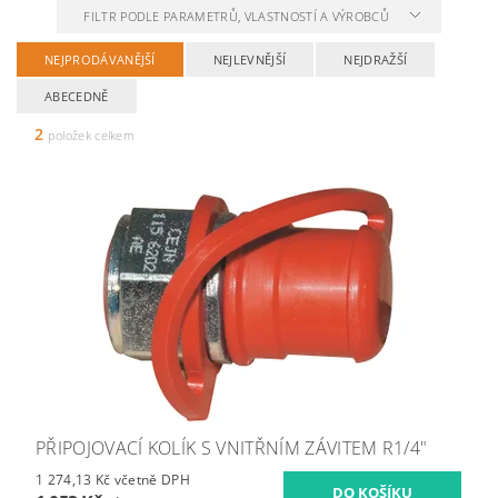
FILTR PODLE PARAMETRŮ, VLASTNOSTÍ A VÝROBCŮ
NEJPRODÁVANĚJŠÍ
NEJLEVNĚJŠÍ
NEJDRAŽŠÍ
ABECEDNĚ
2
položek celkem
PŘIPOJOVACÍ KOLÍK S VNITŘNÍM ZÁVITEM R1/4"
1 274,13 Kč včetně DPH