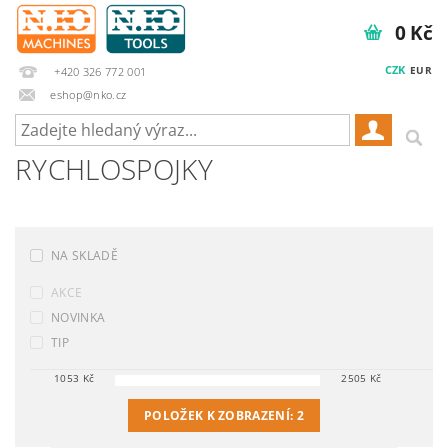
0 Kč
CZK
EUR
+420 326 772 001
eshop@nko.cz
RYCHLOSPOJKY
NA SKLADĚ
AKCE
NOVINKA
TIP
1053
Kč
2505
Kč
POLOŽEK K ZOBRAZENÍ:
2