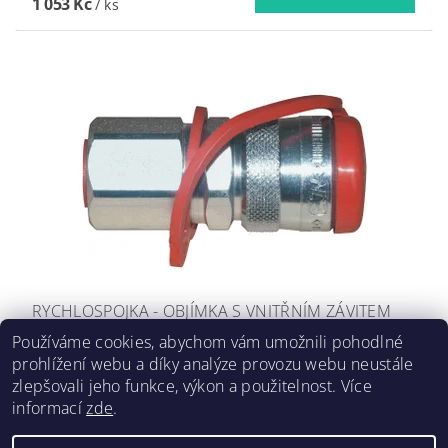
1 053 Kč
/ ks
RYCHLOSPOJKA - OBJÍMKA S VNITŘNÍM ZÁVITEM
R1/4"
Používáme cookies, abychom vám umožnili pohodlné
prohlížení webu a díky analýze provozu webu neustále
3 031,05 Kč včetně DPH
2 505 Kč
/ ks
zlepšovali jeho funkce, výkon a použitelnost. Více
informací
zde
.