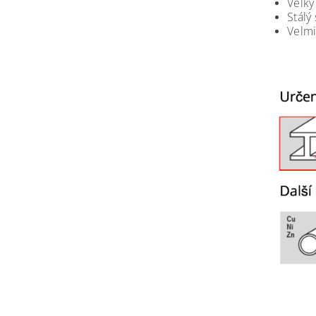
Velký
Stálý
Velm