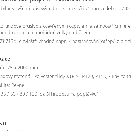
bilní se všemi pásovými bruskami s šíří 75 mm a délkou 20
korundové brusivo s otevřeným rozptylem a samoostřícím ef
vním brusem a mimořádně velkým úběrem.
 ZK713X je zvláště vhodné např. k odstraňování otřepů z plec
ikace
ěr: 75 x 2000 mm
adový materiál: Polyester třídy X (P24–P120, P150) / Bavlna t
bilita: Pevné
 36 / 60 / 80 / 120 (další hrubosti na poptávku)
sti