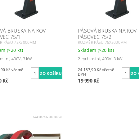
VÁ BRUSKA NA KOV
PÁSOVÁ BRUSKA NA KOV
VEC 75/1
PÁSOVEC 75/2
R PÁSU 75X2000MM
ROZMĚR PÁSU 75X2000MM
dem
(>20 ks)
Skladem
(>20 ks)
lostní, 400V, 3 kW
2-rychlostní, 400V, 3 kW
Kč včetně
24 187,90 Kč včetně
DPH
0 Kč
19 990 Kč
Kód:
XK75X2000Z80SET