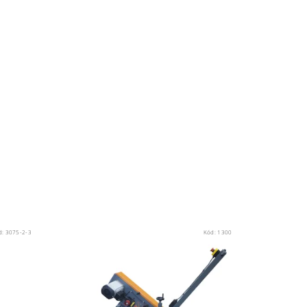
d:
3075-2-3
Kód:
1300