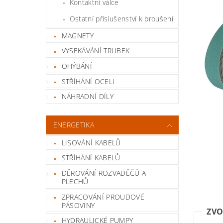
Kontaktní válce
Ostatní příslušenství k broušení
MAGNETY
VYSEKÁVÁNÍ TRUBEK
OHÝBÁNÍ
STŘÍHÁNÍ OCELI
NÁHRADNÍ DÍLY
ENERGETIKA
LISOVÁNÍ KABELŮ
STŘÍHÁNÍ KABELŮ
DĚROVÁNÍ ROZVADĚČŮ A
PLECHŮ
ZPRACOVÁNÍ PROUDOVÉ
PÁSOVINY
ZVO
HYDRAULICKÉ PUMPY