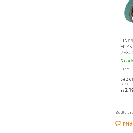
UNIV
HLAV
75X2
Skla
Zrno 36
od 2 649,
DPH
2 1
od
Buďte prv
Při