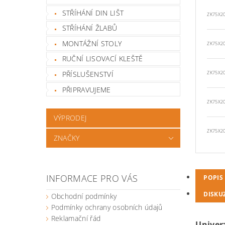
STŘÍHÁNÍ DIN LIŠT
ZK75X2
STŘÍHÁNÍ ŽLABŮ
MONTÁŽNÍ STOLY
ZK75X2
RUČNÍ LISOVACÍ KLEŠTĚ
PŘÍSLUŠENSTVÍ
ZK75X2
PŘIPRAVUJEME
ZK75X2
VÝPRODEJ
ZK75X2
ZNAČKY
INFORMACE PRO VÁS
POPIS
DISKU
Obchodní podmínky
Podmínky ochrany osobních údajů
Reklamační řád
Univer