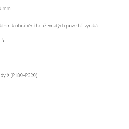
00 mm
ektem k obrábění houževnatých povrchů vyniká
hů.
řídy X (P180–P320)