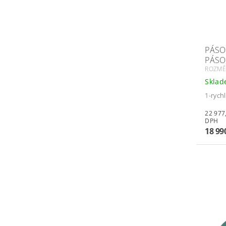
PÁSO
PÁSO
ROZMĚ
Skla
1-rych
22 977,90 
DPH
18 99