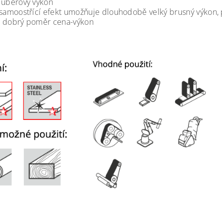
 úběrový výkon
 samoostřící efekt umožňuje dlouhodobě velký brusný výkon, pr
i dobrý poměr cena-výkon