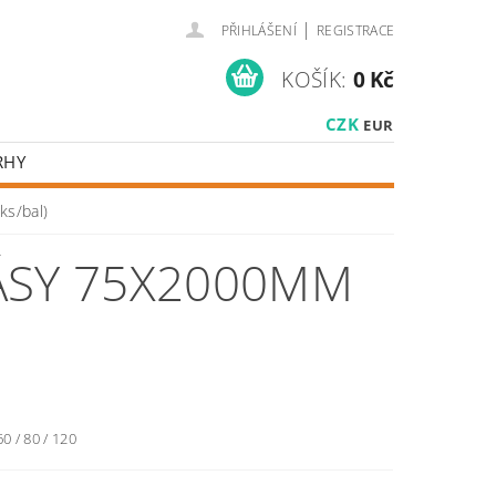
|
PŘIHLÁŠENÍ
REGISTRACE
KOŠÍK:
0 Kč
CZK
EUR
RHY
ks/bal)
ÁSY 75X2000MM
60 / 80 / 120