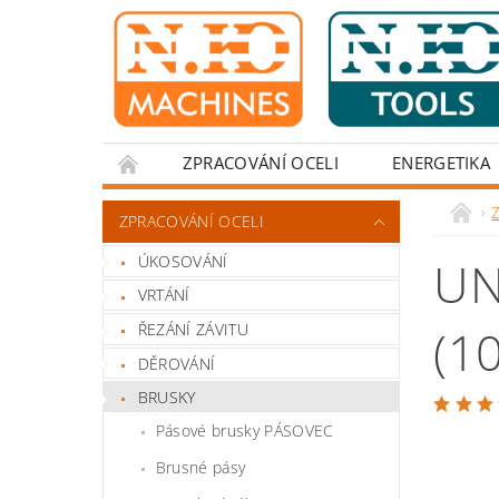
ZPRACOVÁNÍ OCELI
ENERGETIKA
Z
ZPRACOVÁNÍ OCELI
ÚKOSOVÁNÍ
UN
VRTÁNÍ
ŘEZÁNÍ ZÁVITU
(1
DĚROVÁNÍ
BRUSKY
Pásové brusky PÁSOVEC
Brusné pásy