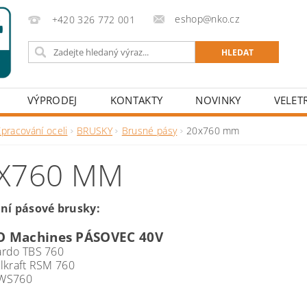
eshop@nko.cz
+420 326 772 001
VÝPRODEJ
KONTAKTY
NOVINKY
VELET
pracování oceli
BRUSKY
Brusné pásy
20x760 mm
X760 MM
ční pásové brusky:
O Machines PÁSOVEC 40V
ardo TBS 760
lkraft RSM 760
WS760