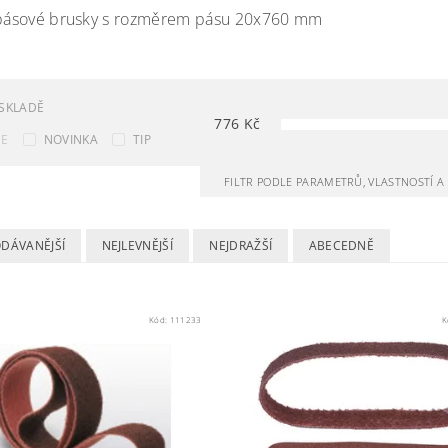
 pásové brusky s rozměrem pásu 20x760 mm
SKLADĚ
776
Kč
CE
NOVINKA
TIP
FILTR PODLE PARAMETRŮ, VLASTNOSTÍ 
ODÁVANĚJŠÍ
NEJLEVNĚJŠÍ
NEJDRAŽŠÍ
ABECEDNĚ
Kód:
111233
K