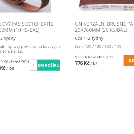
OVÝ PÁS SCOTCHBRITE
UNIVERZÁLNÍ BRUSNÉ PÁ
60MM (10 KS/BAL)
20X760MM (20 KS/BAL)
-2 týdny
Cca 1-2 týdny
nální úpravy povrchů na kovových
Zrno 120 / 180 / 320 / 400
álech, nerezu
938,96 Kč včetně DPH
DE
1 754,50 Kč včetně DPH
776 Kč
/ ks
 Kč
/ bal