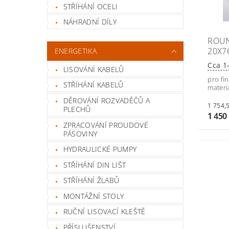
STŘÍHÁNÍ OCELI
NÁHRADNÍ DÍLY
ROUN
20X7
ENERGETIKA
Cca 1
LISOVÁNÍ KABELŮ
pro fi
STŘÍHÁNÍ KABELŮ
materi
DĚROVÁNÍ ROZVADĚČŮ A
PLECHŮ
1 450
ZPRACOVÁNÍ PROUDOVÉ
PÁSOVINY
HYDRAULICKÉ PUMPY
STŘÍHÁNÍ DIN LIŠT
STŘÍHÁNÍ ŽLABŮ
MONTÁŽNÍ STOLY
RUČNÍ LISOVACÍ KLEŠTĚ
PŘÍSLUŠENSTVÍ