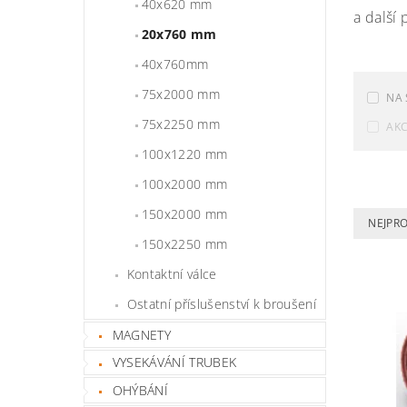
40x620 mm
a další
20x760 mm
40x760mm
75x2000 mm
NA 
75x2250 mm
AK
100x1220 mm
100x2000 mm
150x2000 mm
NEJPR
150x2250 mm
Kontaktní válce
Ostatní příslušenství k broušení
MAGNETY
VYSEKÁVÁNÍ TRUBEK
OHÝBÁNÍ