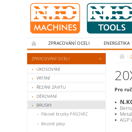
ZPRACOVÁNÍ OCELI
ENERGETIKA
Z
ZPRACOVÁNÍ OCELI
ÚKOSOVÁNÍ
20
VRTÁNÍ
ŘEZÁNÍ ZÁVITU
Pro ru
DĚROVÁNÍ
N.K
BRUSKY
Bern
Metal
Pásové brusky PÁSOVEC
AGP 
Brusné pásy