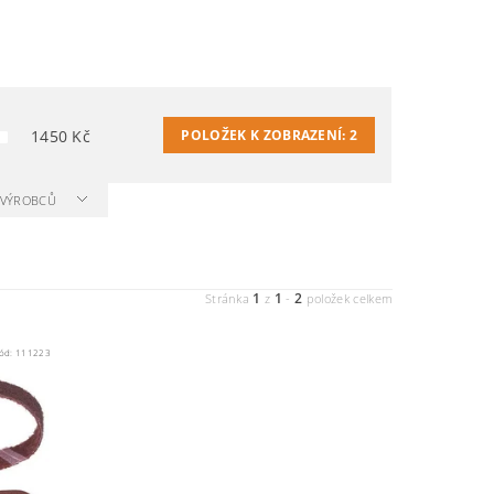
1450
Kč
POLOŽEK K ZOBRAZENÍ:
2
A VÝROBCŮ
1
1
2
Stránka
z
-
položek celkem
ód:
111223