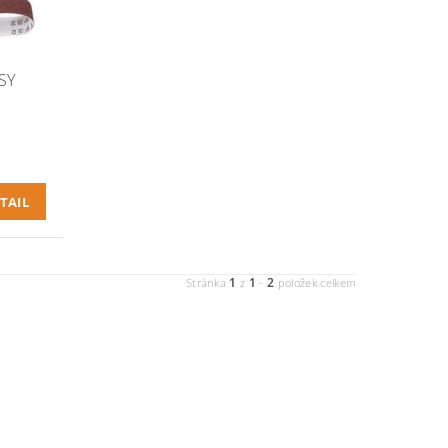
SY
TAIL
1
1
2
Stránka
z
-
položek celkem