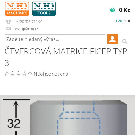
0 Kč
CZK
EUR
+420 326 772 001
eshop@nko.cz
ČTVERCOVÁ MATRICE FICEP TYP
3
Neohodnoceno