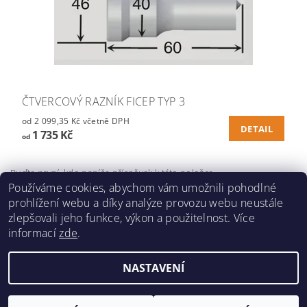
ČTVERCOVÝ RAZNÍK FICEP TYP 3
od 2 099,35 Kč včetně DPH
DETAIL
1 735 Kč
od
Buďte první, kdo napíše příspěvek k této položce.
Používáme cookies, abychom vám umožnili pohodlné
Přidat komentář
prohlížení webu a díky analýze provozu webu neustále
zlepšovali jeho funkce, výkon a použitelnost. Více
informací
zde
.
NASTAVENÍ
Upravit nastavení cookies
2026 ©
nko.cz
, všechna práva vyhrazena