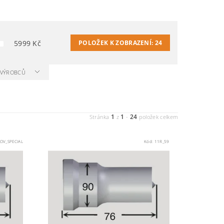
5999
Kč
POLOŽEK K ZOBRAZENÍ:
24
A VÝROBCŮ
1
1
24
Stránka
z
-
položek celkem
OV_SPECIAL
Kód:
11R_59