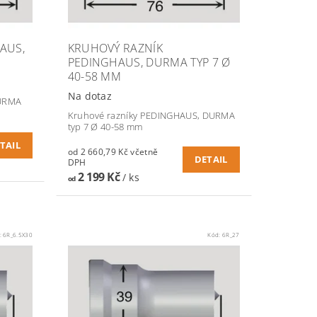
AUS,
KRUHOVÝ RAZNÍK
PEDINGHAUS, DURMA TYP 7 Ø
40-58 MM
Na dotaz
DURMA
Kruhové razníky PEDINGHAUS, DURMA
typ 7 Ø 40-58 mm
TAIL
od 2 660,79 Kč včetně
DETAIL
DPH
2 199 Kč
/ ks
od
:
6R_6.5X30
Kód:
6R_27