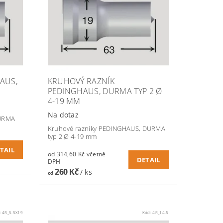
AUS,
KRUHOVÝ RAZNÍK
PEDINGHAUS, DURMA TYP 2 Ø
4-19 MM
Na dotaz
DURMA
Kruhové razníky PEDINGHAUS, DURMA
typ 2 Ø 4-19 mm
TAIL
od 314,60 Kč včetně
DETAIL
DPH
260 Kč
/ ks
od
:
4R_5.5X19
Kód:
4R_14.5