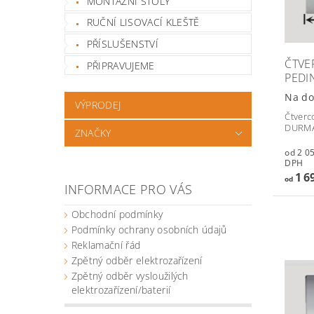
MONTÁŽNÍ STOLY
RUČNÍ LISOVACÍ KLEŠTĚ
PŘÍSLUŠENSTVÍ
ČTVE
PŘIPRAVUJEME
PEDI
Na do
VÝPRODEJ
Čtverc
DURMA
ZNAČKY
od 2 055,
DPH
1 6
od
INFORMACE PRO VÁS
Obchodní podmínky
Podmínky ochrany osobních údajů
Reklamační řád
Zpětný odběr elektrozařízení
Zpětný odběr vysloužilých
elektrozařízení/baterií