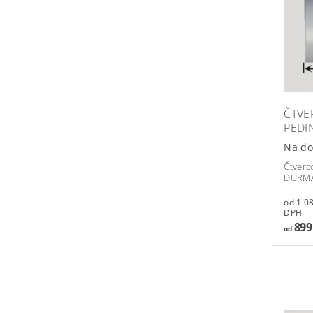
ČTVE
PEDI
Na do
Čtverc
DURMA
od 1 087,
DPH
899
od