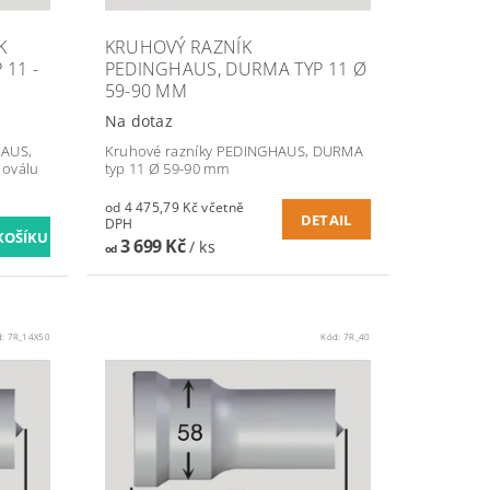
K
KRUHOVÝ RAZNÍK
11 -
PEDINGHAUS, DURMA TYP 11 Ø
59-90 MM
Na dotaz
HAUS,
Kruhové razníky PEDINGHAUS, DURMA
 oválu
typ 11 Ø 59-90 mm
od 4 475,79 Kč včetně
DETAIL
DPH
3 699 Kč
/ ks
od
d:
7R_14X50
Kód:
7R_40