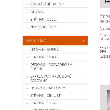
VYSEKÁVÁNÍ TRUBEK
OHÝBÁNÍ
ČTVE
STŘÍHÁNÍ OCELI
PEDI
NÁHRADNÍ DÍLY
Na do
Čtverc
DURMA
ENERGETIKA
od 3 628,
LISOVÁNÍ KABELŮ
DPH
2 9
STŘÍHÁNÍ KABELŮ
od
DĚROVÁNÍ ROZVADĚČŮ A
PLECHŮ
ZPRACOVÁNÍ PROUDOVÉ
PÁSOVINY
HYDRAULICKÉ PUMPY
STŘÍHÁNÍ DIN LIŠT
STŘÍHÁNÍ ŽLABŮ