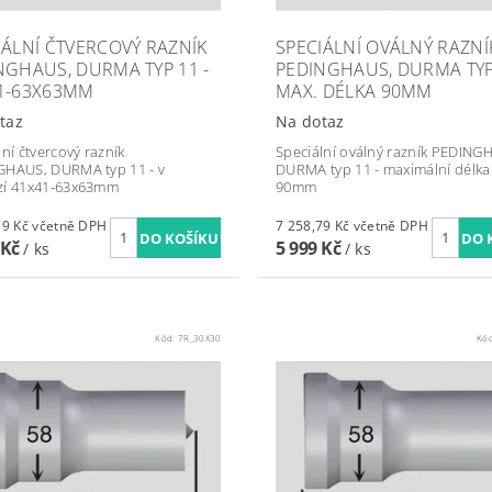
IÁLNÍ ČTVERCOVÝ RAZNÍK
SPECIÁLNÍ OVÁLNÝ RAZNÍ
NGHAUS, DURMA TYP 11 -
PEDINGHAUS, DURMA TYP 
1-63X63MM
MAX. DÉLKA 90MM
taz
Na dotaz
lní čtvercový razník
Speciální oválný razník PEDING
HAUS, DURMA typ 11 - v
DURMA typ 11 - maximální délka
zí 41x41-63x63mm
90mm
7 258,79 Kč včetně DPH
7 258,79 Kč včetně DPH
 Kč
5 999 Kč
/ ks
/ ks
Kód:
7R_30X30
Kó