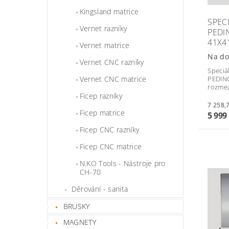
Kingsland matrice
SPEC
Vernet razníky
PEDI
41X4
Vernet matrice
Na do
Vernet CNC razníky
Speciá
PEDING
Vernet CNC matrice
rozme
Ficep razníky
Ficep matrice
5 999
Ficep CNC razníky
Ficep CNC matrice
N.KO Tools - Nástroje pro
CH-70
Děrování - sanita
BRUSKY
MAGNETY