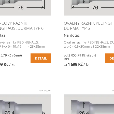
RCOVÝ RAZNÍK
OVÁLNÝ RAZNÍK PEDINGH
NGHAUS, DURMA TYP 6
DURMA TYP 6
taz
Na dotaz
ové razníky PEDINGHAUS,
Oválné razníky PEDINGHAUS, 
 typ 6 - 19x19mm - 28x28mm
typ 6 - 6,5x30mm až 22x35mm
79 Kč včetně
od 2 055,79 Kč včetně
DETAIL
DE
DPH
99 Kč
1 699 Kč
/ ks
/ ks
od
Kód:
3R_4X4
K