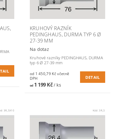
AUS,
KRUHOVÝ RAZNÍK
PEDINGHAUS, DURMA TYP 6 Ø
27-39 MM
Na dotaz
DURMA
Kruhové razníky PEDINGHAUS, DURMA
typ 6 Ø 27-39 mm
TAIL
od 1 450,79 Kč včetně
DETAIL
DPH
1 199 Kč
/ ks
od
ód:
3R_5X10
Kód:
3R_5