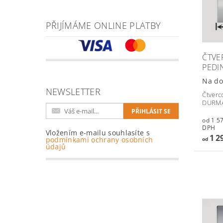
PŘIJÍMÁME ONLINE PLATBY
ČTVE
PEDI
Na do
NEWSLETTER
Čtverc
DURMA
od 1 571,
DPH
Vložením e-mailu souhlasíte s
1 2
podmínkami ochrany osobních
od
údajů