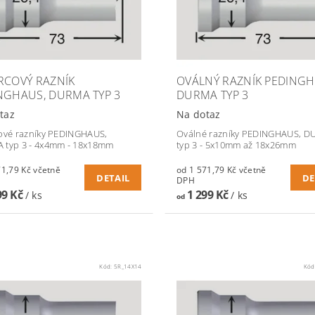
RCOVÝ RAZNÍK
OVÁLNÝ RAZNÍK PEDINGH
NGHAUS, DURMA TYP 3
DURMA TYP 3
taz
Na dotaz
ové razníky PEDINGHAUS,
Oválné razníky PEDINGHAUS, 
 typ 3 - 4x4mm - 18x18mm
typ 3 - 5x10mm až 18x26mm
79 Kč včetně
od 1 571,79 Kč včetně
DETAIL
DE
DPH
99 Kč
1 299 Kč
/ ks
/ ks
od
Kód:
5R_14X14
Kód