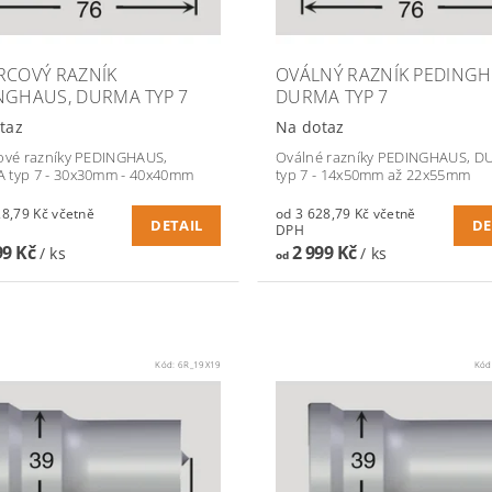
RCOVÝ RAZNÍK
OVÁLNÝ RAZNÍK PEDINGH
NGHAUS, DURMA TYP 7
DURMA TYP 7
taz
Na dotaz
ové razníky PEDINGHAUS,
Oválné razníky PEDINGHAUS, 
 typ 7 - 30x30mm - 40x40mm
typ 7 - 14x50mm až 22x55mm
79 Kč včetně
od 3 628,79 Kč včetně
DETAIL
DE
DPH
99 Kč
2 999 Kč
/ ks
/ ks
od
Kód:
6R_19X19
Kód