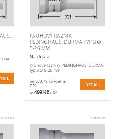
AUS,
KRUHOVÝ RAZNÍK
PEDINGHAUS, DURMA TYP 3 Ø
5-26 MM
Na dotaz
DURMA
Kruhové razníky PEDINGHAUS, DURMA
typ 3 Ø 5-26 mm
TAIL
od 603,79 Kč včetně
DETAIL
DPH
499 Kč
/ ks
od
:
5R_5.5X25
Kód:
5R_20