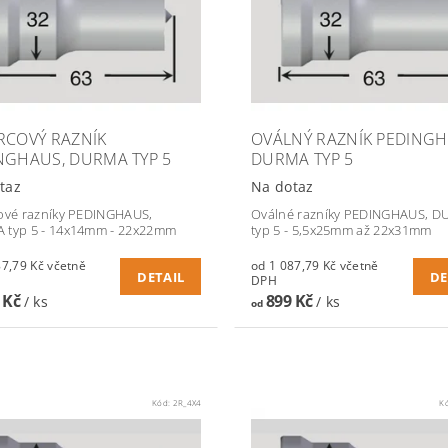
RCOVÝ RAZNÍK
OVÁLNÝ RAZNÍK PEDINGH
NGHAUS, DURMA TYP 5
DURMA TYP 5
taz
Na dotaz
ové razníky PEDINGHAUS,
Oválné razníky PEDINGHAUS, 
 typ 5 - 14x14mm - 22x22mm
typ 5 - 5,5x25mm až 22x31mm
79 Kč včetně
od 1 087,79 Kč včetně
DETAIL
DE
DPH
 Kč
899 Kč
/ ks
/ ks
od
Kód:
2R_4X4
K