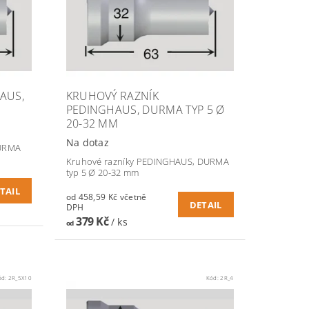
AUS,
KRUHOVÝ RAZNÍK
PEDINGHAUS, DURMA TYP 5 Ø
20-32 MM
Na dotaz
DURMA
Kruhové razníky PEDINGHAUS, DURMA
typ 5 Ø 20-32 mm
TAIL
od 458,59 Kč včetně
DETAIL
DPH
379 Kč
/ ks
od
ód:
2R_5X10
Kód:
2R_4