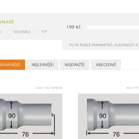
SKLADĚ
199
Kč
CE
NOVINKA
TIP
FILTR PODLE PARAMETRŮ, VLASTNOSTÍ 
ODÁVANĚJŠÍ
NEJLEVNĚJŠÍ
NEJDRAŽŠÍ
ABECEDNĚ
Kód:
11R_CT_SPECIAL
Kód:
11R_