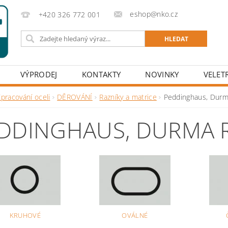
eshop@nko.cz
+420 326 772 001
VÝPRODEJ
KONTAKTY
NOVINKY
VELET
pracování oceli
DĚROVÁNÍ
Razníky a matrice
Peddinghaus, Durm
DDINGHAUS, DURMA 
KRUHOVÉ
OVÁLNÉ