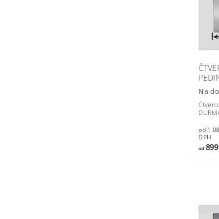
ČTVE
PEDI
Na do
Čtverc
DURMA
od 1 087,
DPH
899
od