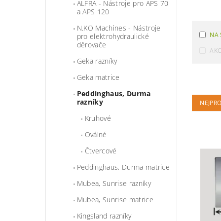
ALFRA - Nástroje pro APS 70
a APS 120
N.KO Machines - Nástroje
NA 
pro elektrohydraulické
děrovače
AK
Geka razníky
Geka matrice
Peddinghaus, Durma
razníky
NEJPR
Kruhové
Oválné
Čtvercové
Peddinghaus, Durma matrice
Mubea, Sunrise razníky
Mubea, Sunrise matrice
Kingsland razníky