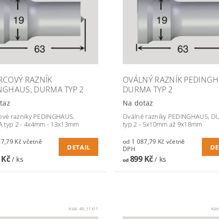
RCOVÝ RAZNÍK
OVÁLNÝ RAZNÍK PEDINGH
NGHAUS, DURMA TYP 2
DURMA TYP 2
taz
Na dotaz
ové razníky PEDINGHAUS,
Oválné razníky PEDINGHAUS, 
 typ 2 - 4x4mm - 13x13mm
typ 2 - 5x10mm až 9x18mm
79 Kč včetně
od 1 087,79 Kč včetně
DETAIL
DE
DPH
 Kč
899 Kč
/ ks
/ ks
od
Kód:
4R_11X11
Kód