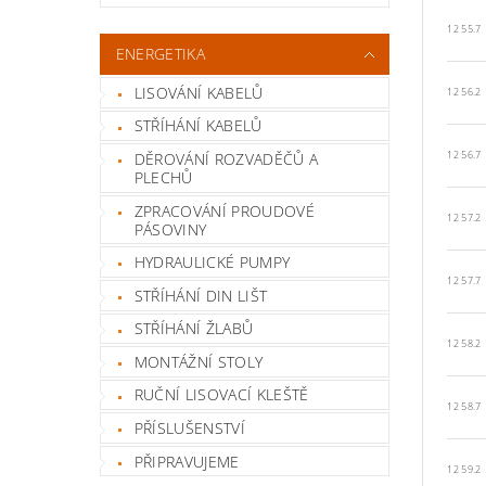
12 55.7
ENERGETIKA
LISOVÁNÍ KABELŮ
12 56.2
STŘÍHÁNÍ KABELŮ
DĚROVÁNÍ ROZVADĚČŮ A
12 56.7
PLECHŮ
ZPRACOVÁNÍ PROUDOVÉ
12 57.2
PÁSOVINY
HYDRAULICKÉ PUMPY
12 57.7
STŘÍHÁNÍ DIN LIŠT
STŘÍHÁNÍ ŽLABŮ
12 58.2
MONTÁŽNÍ STOLY
RUČNÍ LISOVACÍ KLEŠTĚ
12 58.7
PŘÍSLUŠENSTVÍ
PŘIPRAVUJEME
12 59.2