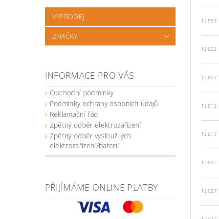
VÝPRODEJ
12 59.7
ZNAČKY
12 60.2
INFORMACE PRO VÁS
12 60.7
Obchodní podmínky
Podmínky ochrany osobních údajů
12 61.2
Reklamační řád
Zpětný odběr elektrozařízení
Zpětný odběr vysloužilých
12 61.7
elektrozařízení/baterií
12 62.2
PŘIJÍMÁME ONLINE PLATBY
12 62.7