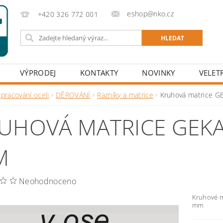
eshop@nko.cz
+420 326 772 001
VÝPRODEJ
KONTAKTY
NOVINKY
VELET
pracování oceli
DĚROVÁNÍ
Razníky a matrice
Kruhová matrice G
UHOVÁ MATRICE GEKA 
M
Neohodnoceno
Kruhové m
mm