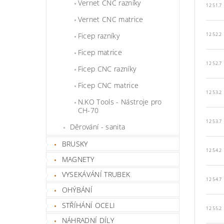
Vernet CNC razníky
12 51.7
Vernet CNC matrice
Ficep razníky
12 52.2
Ficep matrice
12 52.7
Ficep CNC razníky
Ficep CNC matrice
12 53.2
N.KO Tools - Nástroje pro
CH-70
12 53.7
Děrování - sanita
BRUSKY
12 54.2
MAGNETY
VYSEKÁVÁNÍ TRUBEK
12 54.7
OHÝBÁNÍ
STŘÍHÁNÍ OCELI
12 55.2
NÁHRADNÍ DÍLY