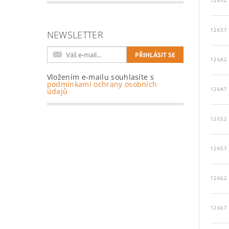
12 63.2
12 63.7
NEWSLETTER
12 64.2
Vložením e-mailu souhlasíte s
podmínkami ochrany osobních
12 64.7
údajů
12 65.2
12 65.7
12 66.2
12 66.7