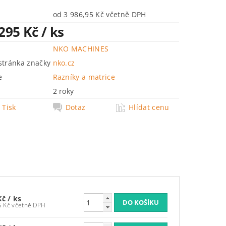
od 3 986,95 Kč včetně DPH
 295 Kč
/ ks
NKO MACHINES
tránka značky
nko.cz
e
Razníky a matrice
2 roky
Tisk
Dotaz
Hlídat cenu
Kč
/ ks
3 986,95 Kč včetně DPH