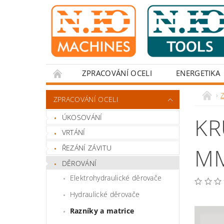
ZPRACOVÁNÍ OCELI
ENERGETIKA
Z
ZPRACOVÁNÍ OCELI
ÚKOSOVÁNÍ
KR
VRTÁNÍ
ŘEZÁNÍ ZÁVITU
M
DĚROVÁNÍ
Elektrohydraulické děrovače
Hydraulické děrovače
Razníky a matrice