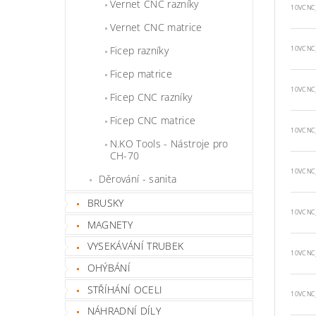
Vernet CNC razníky
10VCNC
Vernet CNC matrice
Ficep razníky
10VCNC
Ficep matrice
10VCNC
Ficep CNC razníky
Ficep CNC matrice
10VCNC
N.KO Tools - Nástroje pro
CH-70
10VCNC
Děrování - sanita
BRUSKY
10VCNC
MAGNETY
VYSEKÁVÁNÍ TRUBEK
10VCNC
OHÝBÁNÍ
STŘÍHÁNÍ OCELI
10VCNC
NÁHRADNÍ DÍLY