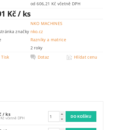
od 606,21 Kč včetně DPH
01 Kč
/ ks
NKO MACHINES
tránka značky
nko.cz
e
Razníky a matrice
2 roky
Tisk
Dotaz
Hlídat cenu
Kč
/ ks
606,21 Kč včetně DPH