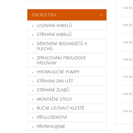
10VCNC
ENERGETIKA
LISOVÁNÍ KABELŮ
10VCNC
STŘÍHÁNÍ KABELŮ
DĚROVÁNÍ ROZVADĚČŮ A
10VCNC
PLECHŮ
ZPRACOVÁNÍ PROUDOVÉ
10VCNC
PÁSOVINY
HYDRAULICKÉ PUMPY
10VCNC
STŘÍHÁNÍ DIN LIŠT
STŘÍHÁNÍ ŽLABŮ
10VCNC
MONTÁŽNÍ STOLY
RUČNÍ LISOVACÍ KLEŠTĚ
10VCNC
PŘÍSLUŠENSTVÍ
PŘIPRAVUJEME