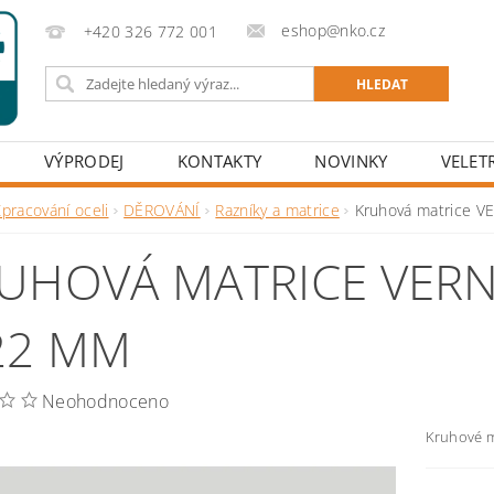
eshop@nko.cz
+420 326 772 001
VÝPRODEJ
KONTAKTY
NOVINKY
VELET
pracování oceli
DĚROVÁNÍ
Razníky a matrice
Kruhová matrice V
UHOVÁ MATRICE VERN
22 MM
Neohodnoceno
Kruhové m