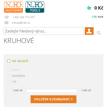
0 Kč
CZK
EUR
+420 326 772 001
eshop@nko.cz
KRUHOVÉ
NA SKLADĚ
AKCE
NOVINKA
TIP
1489
Kč
1490
Kč
POLOŽEK K ZOBRAZENÍ:
1