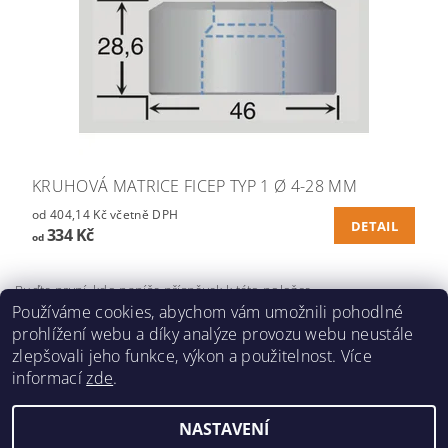
KRUHOVÁ MATRICE FICEP TYP 1 Ø 4-28 MM
od 404,14 Kč včetně DPH
DETAIL
334 Kč
od
Buďte první, kdo napíše příspěvek k této položce.
Používáme cookies, abychom vám umožnili pohodlné
Přidat komentář
prohlížení webu a díky analýze provozu webu neustále
zlepšovali jeho funkce, výkon a použitelnost. Více
informací
zde
.
NASTAVENÍ