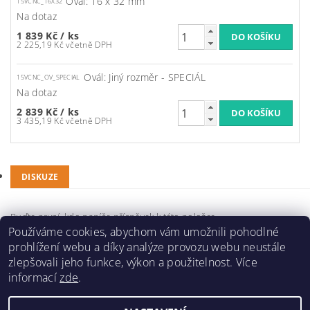
Ovál: 16 x 32 mm
15VCNC_16X32
Na dotaz
1 839 Kč
/ ks
2 225,19 Kč včetně DPH
Ovál: Jiný rozměr - SPECIÁL
15VCNC_OV_SPECIAL
Na dotaz
2 839 Kč
/ ks
3 435,19 Kč včetně DPH
DISKUZE
Buďte první, kdo napíše příspěvek k této položce.
Používáme cookies, abychom vám umožnili pohodlné
Přidat komentář
prohlížení webu a díky analýze provozu webu neustále
zlepšovali jeho funkce, výkon a použitelnost. Více
informací
zde
.