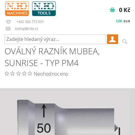
0 Kč
CZK
EUR
+420 326 772 001
eshop@nko.cz
OVÁLNÝ RAZNÍK MUBEA,
SUNRISE - TYP PM4
Neohodnoceno