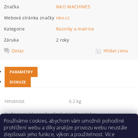
Značka
NKO MACHINES
Webová stránka značky
nko.cz
Kategorie
Razníky a matrice
Záruka
2 roky
Dotaz
Hlídat cenu
PARAMETRY
DISKUZE
Hmotnost
0.2 kg
Buďte první, kdo napíše příspěvek k této položce.
Používáme cookies, abychom vám umožnili pohodlné
Přidat komentář
prohlížení webu a díky analýze provozu webu neustále
zlepšovali jeho funkce, výkon a použitelnost. Více