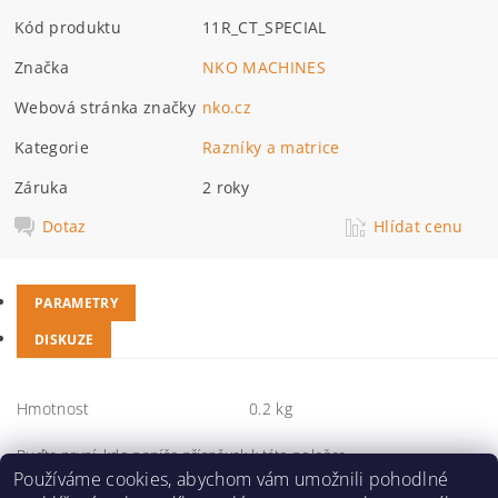
Kód produktu
11R_CT_SPECIAL
Značka
NKO MACHINES
Webová stránka značky
nko.cz
Kategorie
Razníky a matrice
Záruka
2 roky
Dotaz
Hlídat cenu
PARAMETRY
DISKUZE
Hmotnost
0.2 kg
Buďte první, kdo napíše příspěvek k této položce.
Používáme cookies, abychom vám umožnili pohodlné