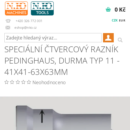
0 Kč
CZK
EUR
+420 326 772 001
eshop@nko.cz
SPECIÁLNÍ ČTVERCOVÝ RAZNÍK
PEDINGHAUS, DURMA TYP 11 -
41X41-63X63MM
Neohodnoceno