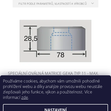
FILTR PODLE PARAMETRŮ, VLASTNOSTÍ A VÝROBCŮ
SPECIÁLNÍ OVÁLNÁ MATRICE GEKA TYP 11 - MAX.
DÉLKA 50MM
Používáme cookies, abychom vám umožnili pohodlné
prohlížení webu a díky analýze provozu webu neustále
5 069,90 Kč včetně DPH
4 190 Kč
/ ks
zlepšovali jeho funkce, výkon a použitelnost. Více
informací
zde
.
NASTAVENÍ