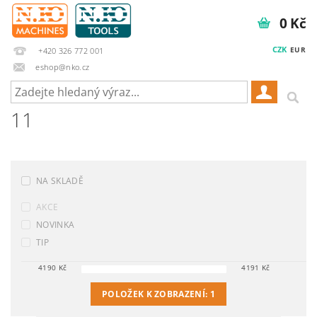
0 Kč
CZK
EUR
+420 326 772 001
eshop@nko.cz
11
NA SKLADĚ
AKCE
NOVINKA
TIP
4190
Kč
4191
Kč
POLOŽEK K ZOBRAZENÍ:
1