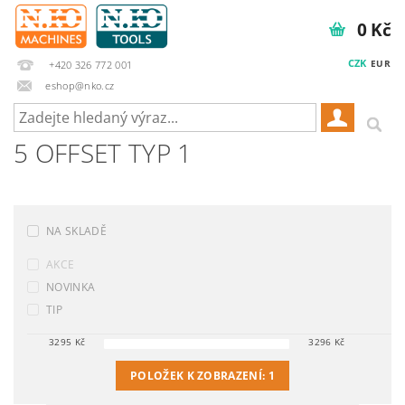
0 Kč
CZK
EUR
+420 326 772 001
eshop@nko.cz
5 OFFSET TYP 1
NA SKLADĚ
AKCE
NOVINKA
TIP
3295
Kč
3296
Kč
POLOŽEK K ZOBRAZENÍ:
1