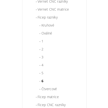
Vernet CNC razníky
Vernet CNC matrice
Ficep razníky
Kruhové
Oválné
1
2
3
4
5
6
Čtvercové
Ficep matrice
Ficep CNC razníky