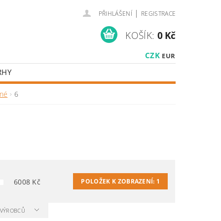
|
PŘIHLÁŠENÍ
REGISTRACE
KOŠÍK:
0 Kč
CZK
EUR
RHY
lné
6
6008
Kč
POLOŽEK K ZOBRAZENÍ:
1
A VÝROBCŮ