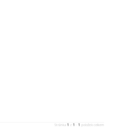
1
1
1
Stránka
z
-
položek celkem