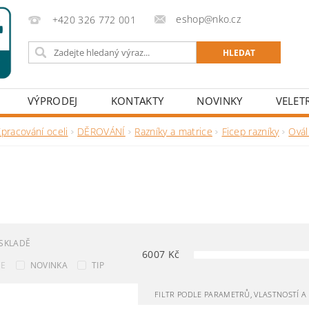
eshop@nko.cz
+420 326 772 001
VÝPRODEJ
KONTAKTY
NOVINKY
VELET
pracování oceli
DĚROVÁNÍ
Razníky a matrice
Ficep razníky
Ová
SKLADĚ
6007
Kč
CE
NOVINKA
TIP
FILTR PODLE PARAMETRŮ, VLASTNOSTÍ 