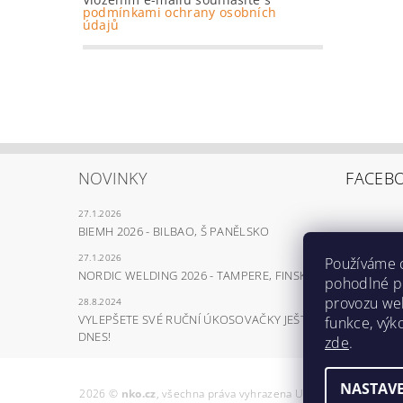
podmínkami ochrany osobních
údajů
NOVINKY
FACEB
27.1.2026
BIEMH 2026 - BILBAO, Š PANĚLSKO
27.1.2026
Používáme 
NORDIC WELDING 2026 - TAMPERE, FINSKO
pohodlné pr
provozu web
28.8.2024
VYLEPŠETE SVÉ RUČNÍ ÚKOSOVAČKY JEŠTĚ
funkce, výk
DNES!
zde
.
NASTAVE
2026 ©
nko.cz
, všechna práva vyhrazena
Upravit nastavení co