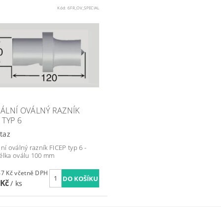
Kód:
6FR_OV_SPECIAL
IÁLNÍ OVÁLNÝ RAZNÍK
 TYP 6
taz
ní oválný razník FICEP typ 6 -
élka oválu 100 mm
7 268,47 Kč včetně DPH
 Kč
/ ks