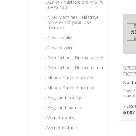
ALFRA - Nástroje pro APS 70
a APS 120
N.KO Machines - Nástroje
pro elektrohydraulické
děrovače
Geka razníky
Geka matrice
Peddinghaus, Durma razníky
SPEC
Peddinghaus, Durma matrice
FICEP
Mubea, Sunrise razníky
Na do
Mubea, Sunrise matrice
Speciál
max. d
Kingsland razníky
Kingsland matrice
6 007
Vernet razníky
Vernet matrice