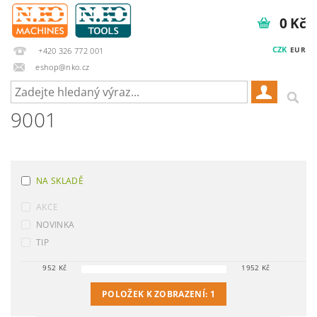
0 Kč
CZK
EUR
+420 326 772 001
eshop@nko.cz
9001
NA SKLADĚ
AKCE
NOVINKA
TIP
952
Kč
1952
Kč
POLOŽEK K ZOBRAZENÍ:
1