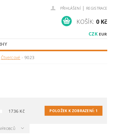
|
PŘIHLÁŠENÍ
REGISTRACE
KOŠÍK:
0 Kč
CZK
EUR
RHY
Čtvercové
9023
1736
Kč
POLOŽEK K ZOBRAZENÍ:
1
A VÝROBCŮ