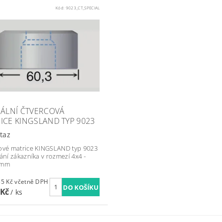
Kód:
9023_CT_SPECIAL
IÁLNÍ ČTVERCOVÁ
ICE KINGSLAND TYP 9023
taz
ové matrice KINGSLAND typ 9023
řání zákazníka v rozmezí 4x4 -
 mm
2 099,35 Kč včetně DPH
 Kč
/ ks