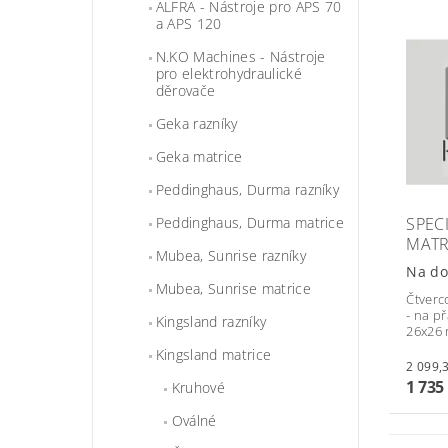
ALFRA - Nástroje pro APS 70
a APS 120
N.KO Machines - Nástroje
pro elektrohydraulické
děrovače
Geka razníky
Geka matrice
Peddinghaus, Durma razníky
SPEC
Peddinghaus, Durma matrice
MATR
Mubea, Sunrise razníky
Na do
Mubea, Sunrise matrice
Čtverc
- na p
Kingsland razníky
26x26
Kingsland matrice
1 735
Kruhové
Oválné