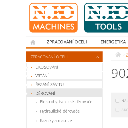
ZPRACOVÁNÍ OCELI
ENERGETIKA
Z
ZPRACOVÁNÍ OCELI
ÚKOSOVÁNÍ
90
VRTÁNÍ
ŘEZÁNÍ ZÁVITU
DĚROVÁNÍ
NA 
Elektrohydraulické děrovače
AK
Hydraulické děrovače
Razníky a matrice