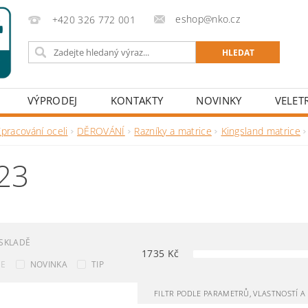
eshop@nko.cz
+420 326 772 001
VÝPRODEJ
KONTAKTY
NOVINKY
VELET
pracování oceli
DĚROVÁNÍ
Razníky a matrice
Kingsland matrice
23
SKLADĚ
1735
Kč
CE
NOVINKA
TIP
FILTR PODLE PARAMETRŮ, VLASTNOSTÍ 