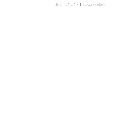
1
1
1
Stránka
z
-
položek celkem