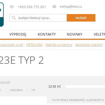
eshop@nko.cz
+420 326 772 001
VÝPRODEJ
KONTAKTY
NOVINKY
VELET
pracování oceli
DĚROVÁNÍ
Razníky a matrice
Kingsland matrice
23E TYP 2
SKLADĚ
3238
Kč
CE
NOVINKA
TIP
FILTR PODLE PARAMETRŮ, VLASTNOSTÍ 