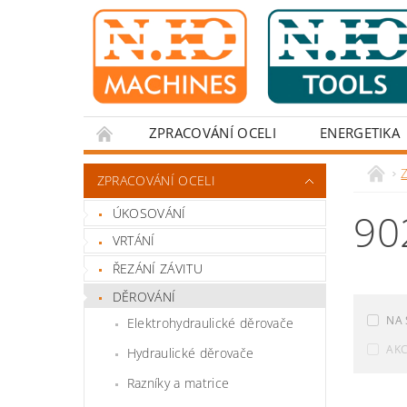
ZPRACOVÁNÍ OCELI
ENERGETIKA
Z
ZPRACOVÁNÍ OCELI
ÚKOSOVÁNÍ
90
VRTÁNÍ
ŘEZÁNÍ ZÁVITU
DĚROVÁNÍ
NA 
Elektrohydraulické děrovače
AK
Hydraulické děrovače
Razníky a matrice