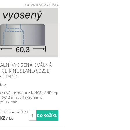
Kód:
9023E_OV_OF2_SPECIAL
IÁLNÍ VYOSENÁ OVÁLNÁ
ICE KINGSLAND 9023E
ET TYP 2
taz
é oválné matrice KINGSLAND typ
- 6x12mm až 15x30mm s
ncí 0,7 mm
3 917,98 Kč včetně DPH
 Kč
/ ks