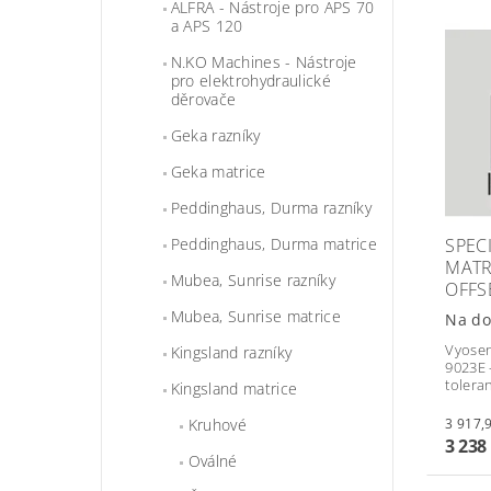
ALFRA - Nástroje pro APS 70
a APS 120
N.KO Machines - Nástroje
pro elektrohydraulické
děrovače
Geka razníky
Geka matrice
Peddinghaus, Durma razníky
SPEC
Peddinghaus, Durma matrice
MATR
Mubea, Sunrise razníky
OFFS
Mubea, Sunrise matrice
Na do
Vyosen
Kingsland razníky
9023E 
tolera
Kingsland matrice
Kruhové
3 238
Oválné