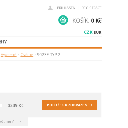
|
PŘIHLÁŠENÍ
REGISTRACE
KOŠÍK:
0 Kč
CZK
EUR
RHY
Vyosené
Oválné
9023E TYP 2
3239
Kč
POLOŽEK K ZOBRAZENÍ:
1
A VÝROBCŮ