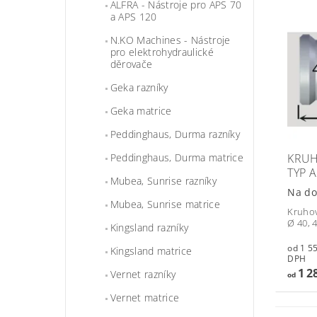
ALFRA - Nástroje pro APS 70
a APS 120
N.KO Machines - Nástroje
pro elektrohydraulické
děrovače
Geka razníky
Geka matrice
Peddinghaus, Durma razníky
KRUH
Peddinghaus, Durma matrice
TYP 
Mubea, Sunrise razníky
Na do
Mubea, Sunrise matrice
Kruhov
Ø 40, 
Kingsland razníky
od 1 554,
Kingsland matrice
DPH
1 2
Vernet razníky
od
Vernet matrice