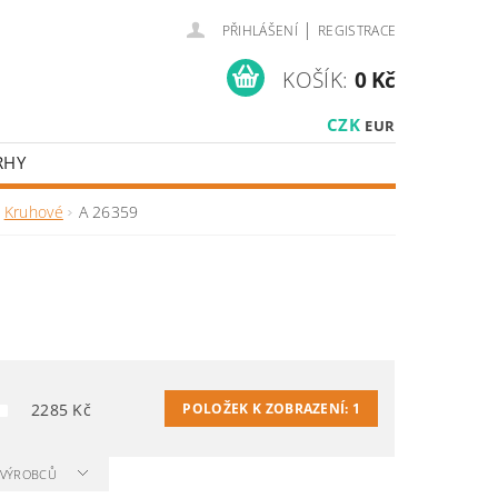
|
PŘIHLÁŠENÍ
REGISTRACE
KOŠÍK:
0 Kč
CZK
EUR
RHY
Kruhové
A 26359
2285
Kč
POLOŽEK K ZOBRAZENÍ:
1
A VÝROBCŮ