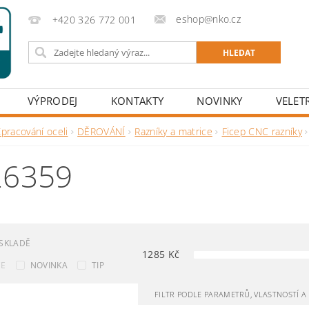
eshop@nko.cz
+420 326 772 001
VÝPRODEJ
KONTAKTY
NOVINKY
VELET
pracování oceli
DĚROVÁNÍ
Razníky a matrice
Ficep CNC razníky
26359
SKLADĚ
1285
Kč
CE
NOVINKA
TIP
FILTR PODLE PARAMETRŮ, VLASTNOSTÍ 