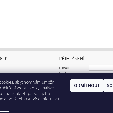
OOK
PŘIHLÁŠENÍ
E-mail
Heslo
cookies, abychom vám umožnili
ODMÍTNOUT
SO
Registrace
ohlížení webu a díky analýze
Zapomenuté heslo
u neustále zlepšovali jeho
on a použitelnost. Více informací