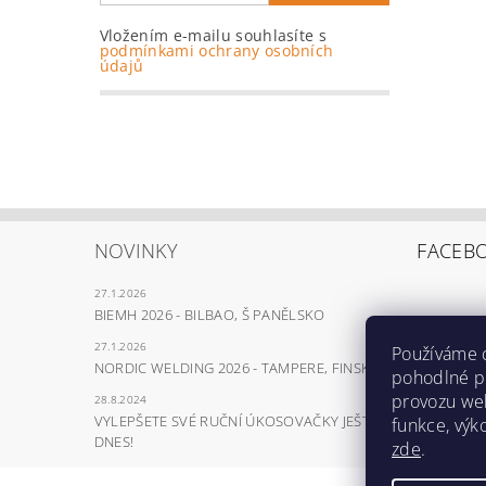
Vložením e-mailu souhlasíte s
podmínkami ochrany osobních
údajů
NOVINKY
FACEB
27.1.2026
BIEMH 2026 - BILBAO, Š PANĚLSKO
27.1.2026
Používáme 
NORDIC WELDING 2026 - TAMPERE, FINSKO
pohodlné pr
provozu web
28.8.2024
VYLEPŠETE SVÉ RUČNÍ ÚKOSOVAČKY JEŠTĚ
funkce, výk
DNES!
zde
.