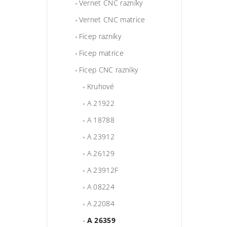
Vernet CNC razníky
Vernet CNC matrice
Ficep razníky
Ficep matrice
Ficep CNC razníky
Kruhové
A 21922
A 18788
A 23912
A 26129
A 23912F
A 08224
A 22084
A 26359