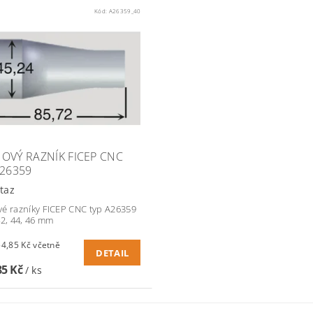
Kód:
A26359_40
OVÝ RAZNÍK FICEP CNC
A26359
taz
é razníky FICEP CNC typ A26359
42, 44, 46 mm
85 Kč včetně
DETAIL
85 Kč
/ ks