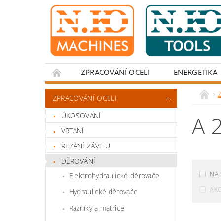
ZPRACOVÁNÍ OCELI
ENERGETIKA
Z
ZPRACOVÁNÍ OCELI
ÚKOSOVÁNÍ
A 
VRTÁNÍ
ŘEZÁNÍ ZÁVITU
DĚROVÁNÍ
NA 
Elektrohydraulické děrovače
AK
Hydraulické děrovače
Razníky a matrice