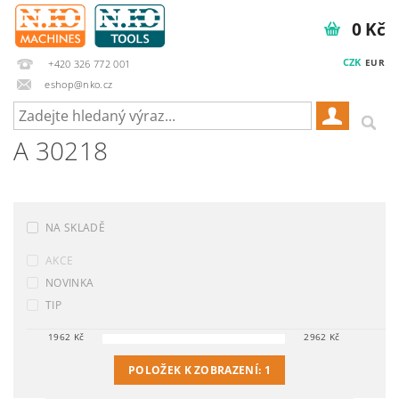
0 Kč
CZK
EUR
+420 326 772 001
eshop@nko.cz
A 30218
NA SKLADĚ
AKCE
NOVINKA
TIP
1962
Kč
2962
Kč
POLOŽEK K ZOBRAZENÍ:
1