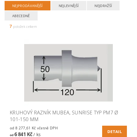
NEJPRODÁVANĚJŠÍ
NEJLEVNĚJŠÍ
NEJDRAŽŠÍ
ABECEDNĚ
7
položek celkem
KRUHOVÝ RAZNÍK MUBEA, SUNRISE TYP PM7 Ø
101-150 MM
od 8 277,61 Kč včetně DPH
DETAIL
6 841 Kč
/ ks
od