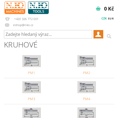
0 Kč
CZK
EUR
+420 326 772 001
eshop@nko.cz
KRUHOVÉ
PM1
PM2
PM3
PM4