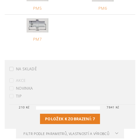
PM5
PM6
PM7
NA SKLADĚ
AKCE
NOVINKA
TIP
210
Kč
7841
Kč
POLOŽEK K ZOBRAZENÍ:
7
FILTR PODLE PARAMETRŮ, VLASTNOSTÍ A VÝROBCŮ