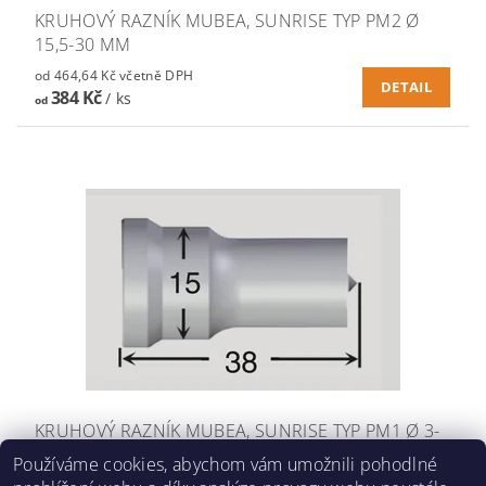
KRUHOVÝ RAZNÍK MUBEA, SUNRISE TYP PM2 Ø
15,5-30 MM
od 464,64 Kč včetně DPH
DETAIL
384 Kč
/ ks
od
KRUHOVÝ RAZNÍK MUBEA, SUNRISE TYP PM1 Ø 3-
15 MM
Používáme cookies, abychom vám umožnili pohodlné
od 254,10 Kč včetně DPH