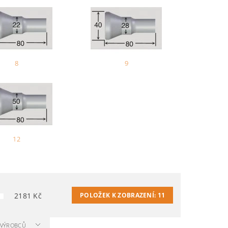
8
9
12
2181
Kč
POLOŽEK K ZOBRAZENÍ:
11
A VÝROBCŮ