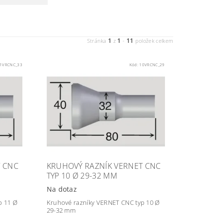
1
1
11
Stránka
z
-
položek celkem
1VRCNC_33
Kód:
10VRCNC_29
T CNC
KRUHOVÝ RAZNÍK VERNET CNC
TYP 10 Ø 29-32 MM
Na dotaz
p 11 Ø
Kruhové razníky VERNET CNC typ 10 Ø
29-32 mm