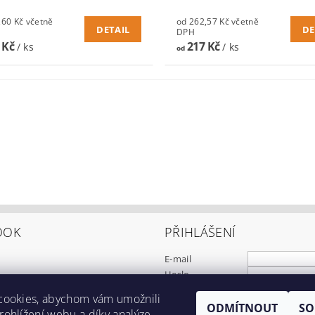
Kč včetně
od 262,57 Kč včetně
DETAIL
DE
DPH
 Kč
217 Kč
/ ks
/ ks
od
OOK
PŘIHLÁŠENÍ
E-mail
Heslo
cookies, abychom vám umožnili
ODMÍTNOUT
SO
Registrace
ohlížení webu a díky analýze