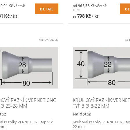
01 Kč včetně
od 965,58 Kč včetně
DETAIL
DE
DPH
81 Kč
798 Kč
/ ks
/ ks
od
Kód:
9VRCNC_23
Kód
OVÝ RAZNÍK VERNET CNC
KRUHOVÝ RAZNÍK VERNE
9 Ø 23-28 MM
TYP 8 Ø 8-22 MM
taz
Na dotaz
é razníky VERNET CNC typ 9 Ø
Kruhové razníky VERNET CNC typ
 mm
22 mm