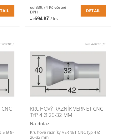
od 839,74 Kč včetně
TAIL
DETAIL
DPH
694 Kč
/ ks
od
:
5VRCNC_8
Kód:
4VRCNC_27
T CNC
KRUHOVÝ RAZNÍK VERNET CNC
TYP 4 Ø 26-32 MM
Na dotaz
 5 Ø 8-
Kruhové razníky VERNET CNC typ 4 Ø
26-32 mm