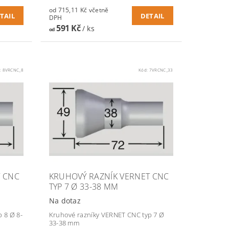
od 715,11 Kč včetně
TAIL
DETAIL
DPH
591 Kč
/ ks
od
:
8VRCNC_8
Kód:
7VRCNC_33
T CNC
KRUHOVÝ RAZNÍK VERNET CNC
TYP 7 Ø 33-38 MM
Na dotaz
 8 Ø 8-
Kruhové razníky VERNET CNC typ 7 Ø
33-38 mm