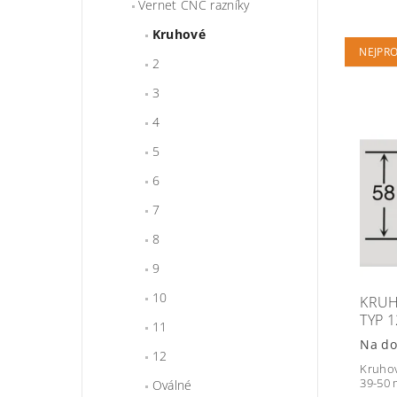
Vernet CNC razníky
Kruhové
NEJPR
2
3
4
5
6
7
8
9
10
KRUH
TYP 
11
Na do
12
Kruhov
39-50
Oválné