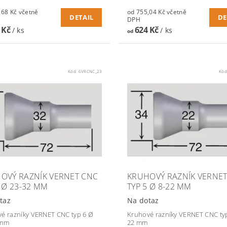
Kč včetně
od 755,04 Kč včetně
DETAIL
DE
DPH
 Kč
624 Kč
/ ks
/ ks
od
Kód:
6VRCNC_23
Kód
OVÝ RAZNÍK VERNET CNC
KRUHOVÝ RAZNÍK VERNE
6 Ø 23-32 MM
TYP 5 Ø 8-22 MM
taz
Na dotaz
é razníky VERNET CNC typ 6 Ø
Kruhové razníky VERNET CNC typ
 mm
22 mm