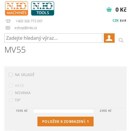
0 Kč
CZK
EUR
+420 326 772 001
eshop@nko.cz
MV55
NA SKLADĚ
AKCE
NOVINKA
TIP
1005
Kč
2005
Kč
POLOŽEK K ZOBRAZENÍ:
1