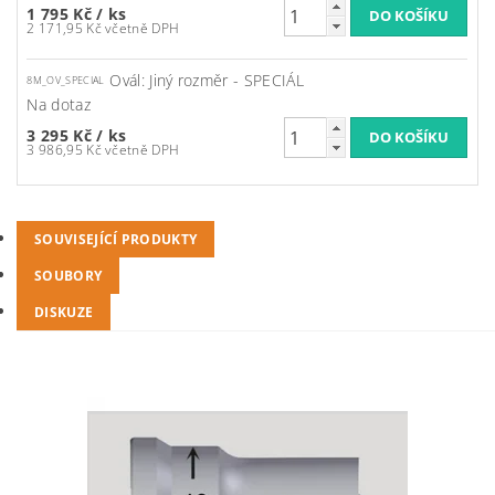
1 795 Kč
/ ks
2 171,95 Kč včetně DPH
Ovál: Jiný rozměr - SPECIÁL
8M_OV_SPECIAL
Na dotaz
3 295 Kč
/ ks
3 986,95 Kč včetně DPH
SOUVISEJÍCÍ PRODUKTY
SOUBORY
DISKUZE