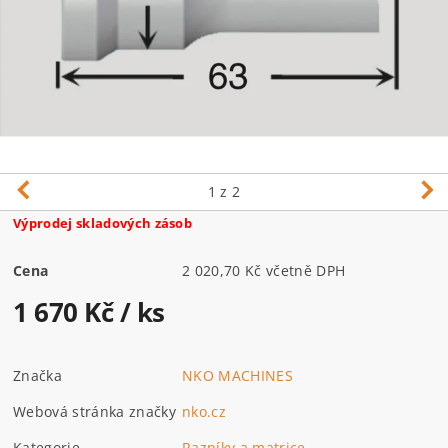
1
z 2
Výprodej skladových zásob
Cena
2 020,70 Kč včetně DPH
1 670 Kč
/ ks
Značka
NKO MACHINES
Webová stránka značky
nko.cz
Kategorie
Razníky a matrice