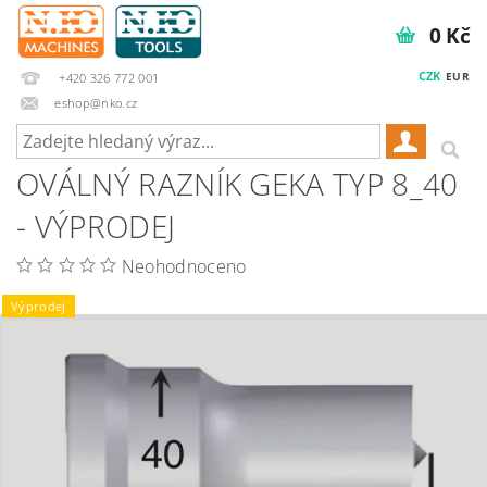
0 Kč
CZK
EUR
+420 326 772 001
eshop@nko.cz
OVÁLNÝ RAZNÍK GEKA TYP 8_40
- VÝPRODEJ
Neohodnoceno
Výprodej