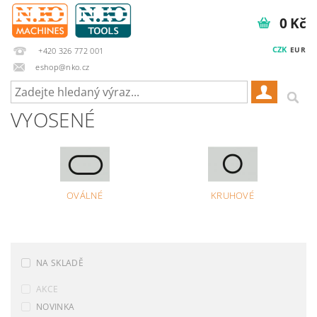
0 Kč
CZK
EUR
+420 326 772 001
eshop@nko.cz
VYOSENÉ
OVÁLNÉ
KRUHOVÉ
NA SKLADĚ
AKCE
NOVINKA