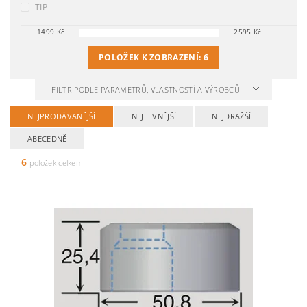
TIP
1499
Kč
2595
Kč
POLOŽEK K ZOBRAZENÍ:
6
FILTR PODLE PARAMETRŮ, VLASTNOSTÍ A VÝROBCŮ
NEJPRODÁVANĚJŠÍ
NEJLEVNĚJŠÍ
NEJDRAŽŠÍ
ABECEDNĚ
6
položek celkem