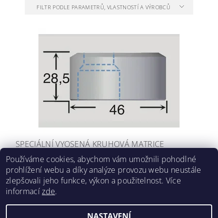
FILTR PODLE PARAMETRŮ, VLASTNOSTÍ A VÝROBCŮ
SPECIÁLNÍ VYOSENÁ KRUHOVÁ MATRICE
PEDINGHAUS, DURMA TYP 13 OFFSET Ø 4-20 MM
Používáme cookies, abychom vám umožnili pohodlné
prohlížení webu a díky analýze provozu webu neustále
1 813,79 Kč včetně DPH
1 499 Kč
/ ks
zlepšovali jeho funkce, výkon a použitelnost. Více
informací
zde
.
NASTAVENÍ