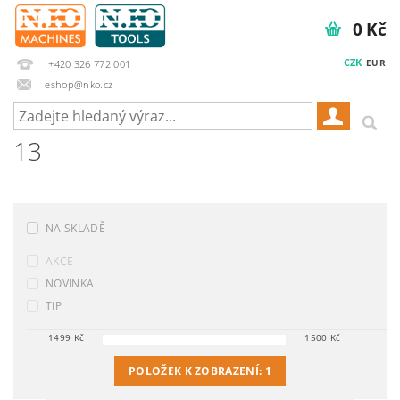
0 Kč
CZK
EUR
+420 326 772 001
eshop@nko.cz
13
NA SKLADĚ
AKCE
NOVINKA
TIP
1499
Kč
1500
Kč
POLOŽEK K ZOBRAZENÍ:
1