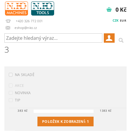
0 Kč
CZK
EUR
+420 326 772 001
eshop@nko.cz
3
NA SKLADĚ
AKCE
NOVINKA
TIP
383
Kč
1383
Kč
POLOŽEK K ZOBRAZENÍ:
1