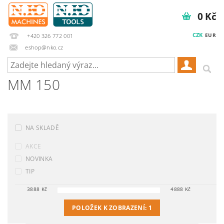
0 Kč
CZK
EUR
+420 326 772 001
eshop@nko.cz
MM 150
NA SKLADĚ
AKCE
NOVINKA
TIP
3888
Kč
4888
Kč
POLOŽEK K ZOBRAZENÍ:
1