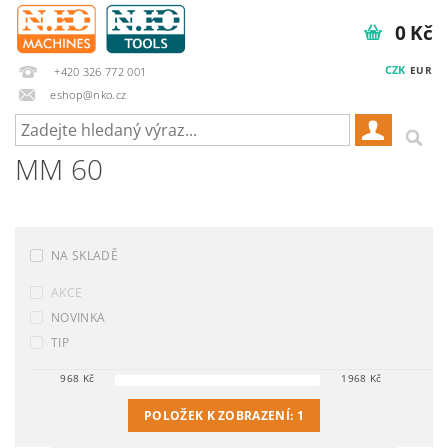
0 Kč
CZK
EUR
+420 326 772 001
eshop@nko.cz
MM 60
NA SKLADĚ
AKCE
NOVINKA
TIP
968
Kč
1968
Kč
POLOŽEK K ZOBRAZENÍ:
1