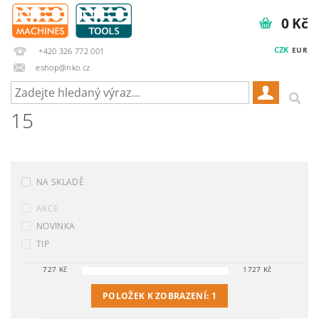
0 Kč
CZK
EUR
+420 326 772 001
eshop@nko.cz
15
NA SKLADĚ
AKCE
NOVINKA
TIP
727
Kč
1727
Kč
POLOŽEK K ZOBRAZENÍ:
1