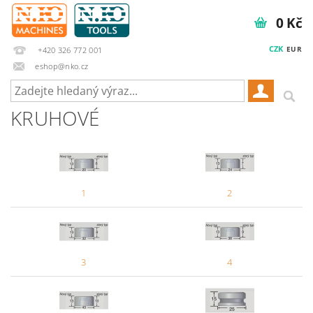
0 Kč
CZK
EUR
+420 326 772 001
eshop@nko.cz
KRUHOVÉ
1
2
3
4