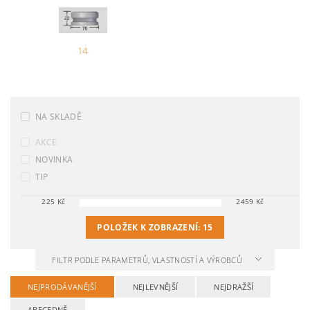
14
NA SKLADĚ
AKCE
NOVINKA
TIP
225
Kč
2459
Kč
POLOŽEK K ZOBRAZENÍ:
15
FILTR PODLE PARAMETRŮ, VLASTNOSTÍ A VÝROBCŮ
NEJPRODÁVANĚJŠÍ
NEJLEVNĚJŠÍ
NEJDRAŽŠÍ
ABECEDNĚ