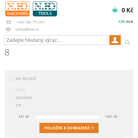
0 Kč
CZK
EUR
+420 326 772 001
eshop@nko.cz
8
NA SKLADĚ
AKCE
NOVINKA
TIP
351
Kč
1351
Kč
POLOŽEK K ZOBRAZENÍ:
1